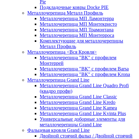
Pie
Подкладочные ковры Docke PIE
Металлочерепица Металл Профиль
Металлочерепица МП Ламонтерра
Металлочерепица МП Монтекристо
Металлочерепица МП Трамонтана
Металлочерепица МП Монтерроса
Комплектующие для металлочерепицы
Металл Профиль
Металлочерепица <Вся Кровля>
Металлочерепица "ВК" с профилем
Монтеррей
Металлочерепица "ВК" с профилем Barsa
Металлочерепица "ВК" с профилем Krona
Металлочерепица Grand Line
Металлочерепица Grand Line Quadro Profi
(квадро профи)
Металлочерепица Grand Line Classic
Металлочерепица Grand Line Kredo
Металлочерепица Grand Line Kamea
Металлочерепица Grand Line Kvinta Plus
Универсальные доборные элементы для
металлочерепицы Grand Line
Фальцевая кровля Grand Line
Двойной стоячий фальц / Двойной стоячий