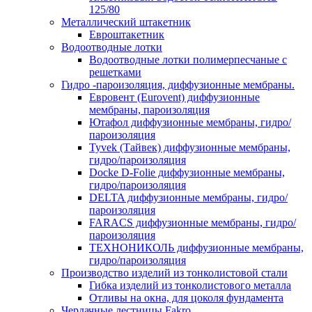
125/80
Металлический штакетник
Евроштакетник
Водоотводные лотки
Водоотводные лотки полимерпесчаные с
решетками
Гидро -пароизоляция, диффузионные мембраны.
Евровент (Eurovent) диффузионные
мембраны, пароизоляция
Ютафол диффузионные мембраны, гидро/
пароизоляция
Tyvek (Тайвек) диффузионные мембраны,
гидро/пароизоляция
Docke D-Folie диффузионные мембраны,
гидро/пароизоляция
DELTA диффузионные мембраны, гидро/
пароизоляция
FARACS диффузионные мембраны, гидро/
пароизоляция
ТЕХНОНИКОЛЬ диффузионные мембраны,
гидро/пароизоляция
Производство изделий из тонколистовой стали
Гибка изделий из тонколистового металла
Отливы на окна, для цоколя фундамента
Чердачные лестницы Fakro