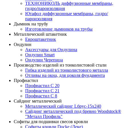
ТЕХНОНИКОЛЬ диффузионные мембраны,
гидро/пароизоляция
Ютафол диффузионные мембраны, гидро/
пароизоляция
Дымник на трубу
Изготовление дымников на трубы
Металлический штакетник
Евроштакетник
Ондулин
Аксессуары для Ондулина
Ондулин Smart
Ондулин Черепица
Производство изделий из тонколистовой стали
Гибка изделий из тонколистового металла
Отливы на окна, для цоколя фундамента
Профнастил
Профнастил С 20
Профнастил С 21
Профнастил С 8
Сайдинг металлический
Металлический сайдинг Lбрус-15х240
Сайдинг металлический под бревно Woodstock®
"Металл Профиль"
Софиты для подшивки свесов кровли
Софиты кровли Docke (Деке)