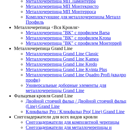
Металлочерепица МП Ламонтерра
Металлочерепица МП Монтекристо
Металлочерепица МП Монтерроса
Комплектующие для металлочерепицы Металл
Профиль
Металлочерепица <Вся Кровля>
Металлочерепица "ВК" с профилем Barsa
Металлочерепица "ВК" с профилем Krona
Металлочерепица "ВК" с профилем Монтеррей
Металлочерепица Grand Line
Металлочерепица Grand Line Classic
Металлочерепица Grand Line Kamea
Металлочерепица Grand Line Kredo
Металлочерепица Grand Line Kvinta Plus
Металлочерепица Grand Line Quadro Profi (квадро
профи)
Универсальные доборные элементы для
металлочерепицы Grand Line
Фальцевая кровля Grand Line
Двойной стоячий фальц / Двойной стоячий фальц
(Line) Grand Line
Кликфальц Pro / Кликфальц Pro( Line) Grand Line
Снегозадержатели для всех видов кровли
Снегозадержатели для композитной черепицы
Снегозадержатели для металлочерепицы и