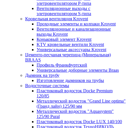
элетровентилятором P-типа
Вентиляционные выходы с
элетровентилятором S-типа
Кровельная вентиляция Krovent
Проходные элементы и колпаки Krovent
Вентиляционные и канализационные
выходы Krovent
Коньковый элемент Krovent
KTV кровельные вентили Krovent
Универсальные аксессуары Krovent
Цементо-песчаная черепица (Минеральная)
BRAAS
Профиль Франкфуртский
Универсальные доборные элементы Braas
Дымник на трубу
Изготовление дымников на трубы
Водосточные системы
Пластиковый водосток Docke Premium
120/85
Металлический водосток "Grand Line optima"
(Гранд лайн) 125/90 мм
Металлический водосток "Aquasystem"
125/90 Pural
Пластиковый водосток Docke LUX 140/100
Пластиковый водосток ТехноНИКОЛЬ