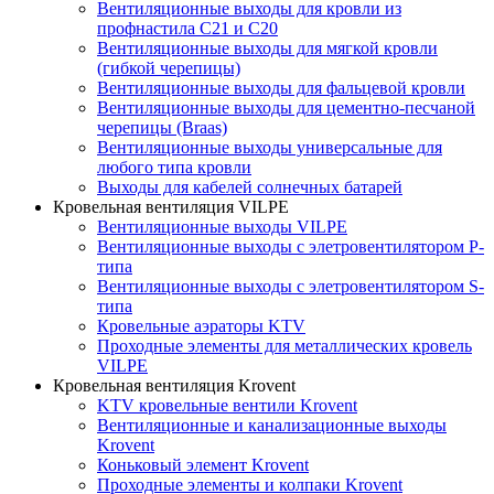
Вентиляционные выходы для кровли из
профнастила C21 и С20
Вентиляционные выходы для мягкой кровли
(гибкой черепицы)
Вентиляционные выходы для фальцевой кровли
Вентиляционные выходы для цементно-песчаной
черепицы (Braas)
Вентиляционные выходы универсальные для
любого типа кровли
Выходы для кабелей солнечных батарей
Кровельная вентиляция VILPE
Вентиляционные выходы VILPE
Вентиляционные выходы с элетровентилятором P-
типа
Вентиляционные выходы с элетровентилятором S-
типа
Кровельные аэраторы KTV
Проходные элементы для металлических кровель
VILPE
Кровельная вентиляция Krovent
KTV кровельные вентили Krovent
Вентиляционные и канализационные выходы
Krovent
Коньковый элемент Krovent
Проходные элементы и колпаки Krovent