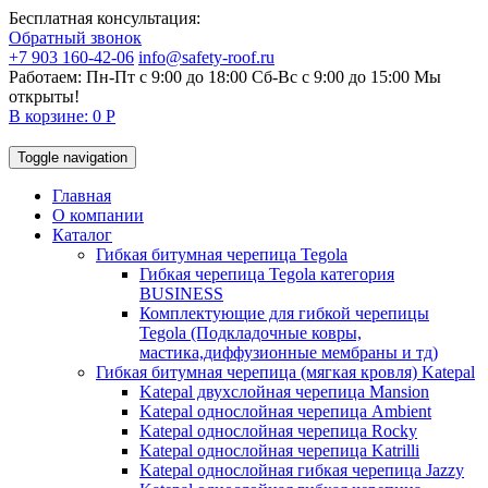
Бесплатная консультация:
Обратный звонок
+7 903 160-42-06
info@safety-roof.ru
Работаем: Пн-Пт с 9:00 до 18:00 Сб-Вс c 9:00 до 15:00
Мы
открыты!
В корзине: 0 Р
Toggle navigation
Главная
О компании
Каталог
Гибкая битумная черепица Tegola
Гибкая черепица Tegola категория
BUSINESS
Комплектующие для гибкой черепицы
Tegola (Подкладочные ковры,
мастика,диффузионные мембраны и тд)
Гибкая битумная черепица (мягкая кровля) Katepal
Katepal двухслойная черепица Mansion
Katepal однослойная черепица Ambient
Katepal однослойная черепица Rocky
Katepal однослойная черепица Katrilli
Katepal однослойная гибкая черепица Jazzy