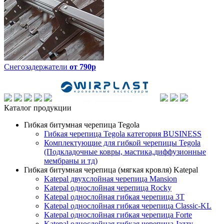
Снегозадержатели
от 790р
Каталог продукции
Гибкая битумная черепица Tegola
Гибкая черепица Tegola категория BUSINESS
Комплектующие для гибкой черепицы Tegola
(Подкладочные ковры, мастика,диффузионные
мембраны и тд)
Гибкая битумная черепица (мягкая кровля) Katepal
Katepal двухслойная черепица Mansion
Katepal однослойная черепица Rocky
Katepal однослойная гибкая черепица 3T
Katepal однослойная гибкая черепица Classic-KL
Katepal однослойная гибкая черепица Forte
Katepal однослойная гибкая черепица Jazzy