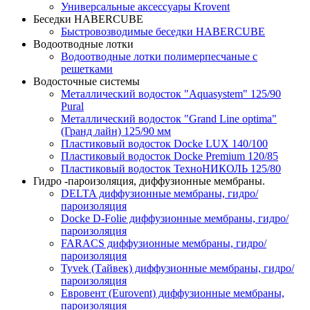
Универсальные аксессуары Krovent
Беседки HABERCUBE
Быстровозводимые беседки HABERCUBE
Водоотводные лотки
Водоотводные лотки полимерпесчаные с
решетками
Водосточные системы
Металлический водосток "Aquasystem" 125/90
Pural
Металлический водосток "Grand Line optima"
(Гранд лайн) 125/90 мм
Пластиковый водосток Docke LUX 140/100
Пластиковый водосток Docke Premium 120/85
Пластиковый водосток ТехноНИКОЛЬ 125/80
Гидро -пароизоляция, диффузионные мембраны.
DELTA диффузионные мембраны, гидро/
пароизоляция
Docke D-Folie диффузионные мембраны, гидро/
пароизоляция
FARACS диффузионные мембраны, гидро/
пароизоляция
Tyvek (Тайвек) диффузионные мембраны, гидро/
пароизоляция
Евровент (Eurovent) диффузионные мембраны,
пароизоляция