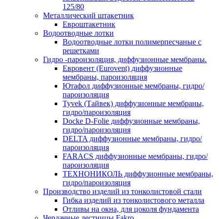
125/80
Металлический штакетник
Евроштакетник
Водоотводные лотки
Водоотводные лотки полимерпесчаные с
решетками
Гидро -пароизоляция, диффузионные мембраны.
Евровент (Eurovent) диффузионные
мембраны, пароизоляция
Ютафол диффузионные мембраны, гидро/
пароизоляция
Tyvek (Тайвек) диффузионные мембраны,
гидро/пароизоляция
Docke D-Folie диффузионные мембраны,
гидро/пароизоляция
DELTA диффузионные мембраны, гидро/
пароизоляция
FARACS диффузионные мембраны, гидро/
пароизоляция
ТЕХНОНИКОЛЬ диффузионные мембраны,
гидро/пароизоляция
Производство изделий из тонколистовой стали
Гибка изделий из тонколистового металла
Отливы на окна, для цоколя фундамента
Чердачные лестницы Fakro