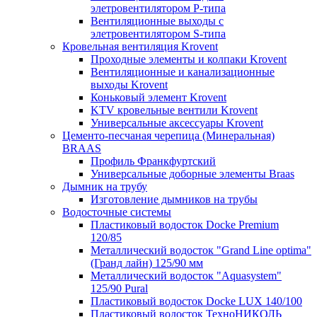
элетровентилятором P-типа
Вентиляционные выходы с
элетровентилятором S-типа
Кровельная вентиляция Krovent
Проходные элементы и колпаки Krovent
Вентиляционные и канализационные
выходы Krovent
Коньковый элемент Krovent
KTV кровельные вентили Krovent
Универсальные аксессуары Krovent
Цементо-песчаная черепица (Минеральная)
BRAAS
Профиль Франкфуртский
Универсальные доборные элементы Braas
Дымник на трубу
Изготовление дымников на трубы
Водосточные системы
Пластиковый водосток Docke Premium
120/85
Металлический водосток "Grand Line optima"
(Гранд лайн) 125/90 мм
Металлический водосток "Aquasystem"
125/90 Pural
Пластиковый водосток Docke LUX 140/100
Пластиковый водосток ТехноНИКОЛЬ