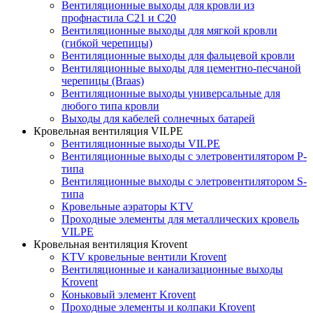
Вентиляционные выходы для кровли из
профнастила C21 и С20
Вентиляционные выходы для мягкой кровли
(гибкой черепицы)
Вентиляционные выходы для фальцевой кровли
Вентиляционные выходы для цементно-песчаной
черепицы (Braas)
Вентиляционные выходы универсальные для
любого типа кровли
Выходы для кабелей солнечных батарей
Кровельная вентиляция VILPE
Вентиляционные выходы VILPE
Вентиляционные выходы с элетровентилятором P-
типа
Вентиляционные выходы с элетровентилятором S-
типа
Кровельные аэраторы KTV
Проходные элементы для металлических кровель
VILPE
Кровельная вентиляция Krovent
KTV кровельные вентили Krovent
Вентиляционные и канализационные выходы
Krovent
Коньковый элемент Krovent
Проходные элементы и колпаки Krovent