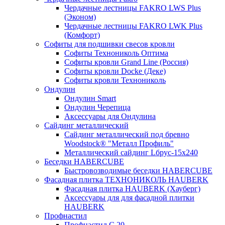
Чердачные лестницы FAKRO LWS Plus
(Эконом)
Чердачные лестницы FAKRO LWK Plus
(Комфорт)
Софиты для подшивки свесов кровли
Софиты Технониколь Оптима
Софиты кровли Grand Line (Россия)
Софиты кровли Docke (Деке)
Софиты кровли Технониколь
Ондулин
Ондулин Smart
Ондулин Черепица
Аксессуары для Ондулина
Сайдинг металлический
Сайдинг металлический под бревно
Woodstock® "Металл Профиль"
Металлический сайдинг Lбрус-15х240
Беседки HABERCUBE
Быстровозводимые беседки HABERCUBE
Фасадная плитка ТЕХНОНИКОЛЬ HAUBERK
Фасадная плитка HAUBERK (Хауберг)
Аксессуары для для фасадной плитки
HAUBERK
Профнастил
Профнастил С 20