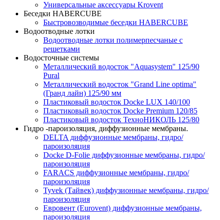
Универсальные аксессуары Krovent
Беседки HABERCUBE
Быстровозводимые беседки HABERCUBE
Водоотводные лотки
Водоотводные лотки полимерпесчаные с
решетками
Водосточные системы
Металлический водосток "Aquasystem" 125/90
Pural
Металлический водосток "Grand Line optima"
(Гранд лайн) 125/90 мм
Пластиковый водосток Docke LUX 140/100
Пластиковый водосток Docke Premium 120/85
Пластиковый водосток ТехноНИКОЛЬ 125/80
Гидро -пароизоляция, диффузионные мембраны.
DELTA диффузионные мембраны, гидро/
пароизоляция
Docke D-Folie диффузионные мембраны, гидро/
пароизоляция
FARACS диффузионные мембраны, гидро/
пароизоляция
Tyvek (Тайвек) диффузионные мембраны, гидро/
пароизоляция
Евровент (Eurovent) диффузионные мембраны,
пароизоляция