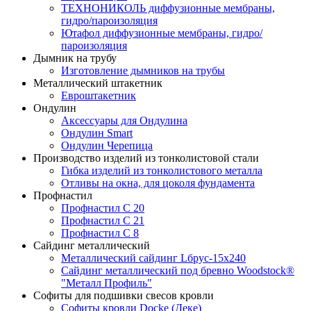
ТЕХНОНИКОЛЬ диффузионные мембраны,
гидро/пароизоляция
Ютафол диффузионные мембраны, гидро/
пароизоляция
Дымник на трубу
Изготовление дымников на трубы
Металлический штакетник
Евроштакетник
Ондулин
Аксессуары для Ондулина
Ондулин Smart
Ондулин Черепица
Производство изделий из тонколистовой стали
Гибка изделий из тонколистового металла
Отливы на окна, для цоколя фундамента
Профнастил
Профнастил С 20
Профнастил С 21
Профнастил С 8
Сайдинг металлический
Металлический сайдинг Lбрус-15х240
Сайдинг металлический под бревно Woodstock®
"Металл Профиль"
Софиты для подшивки свесов кровли
Софиты кровли Docke (Деке)