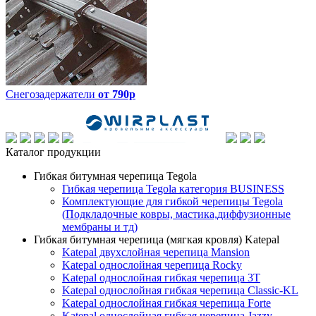
Снегозадержатели
от 790р
Каталог продукции
Гибкая битумная черепица Tegola
Гибкая черепица Tegola категория BUSINESS
Комплектующие для гибкой черепицы Tegola
(Подкладочные ковры, мастика,диффузионные
мембраны и тд)
Гибкая битумная черепица (мягкая кровля) Katepal
Katepal двухслойная черепица Mansion
Katepal однослойная черепица Rocky
Katepal однослойная гибкая черепица 3T
Katepal однослойная гибкая черепица Classic-KL
Katepal однослойная гибкая черепица Forte
Katepal однослойная гибкая черепица Jazzy