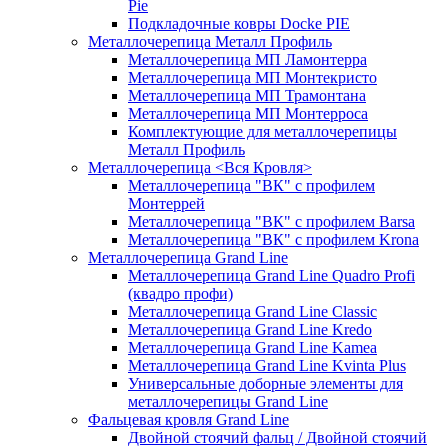
Pie
Подкладочные ковры Docke PIE
Металлочерепица Металл Профиль
Металлочерепица МП Ламонтерра
Металлочерепица МП Монтекристо
Металлочерепица МП Трамонтана
Металлочерепица МП Монтерроса
Комплектующие для металлочерепицы
Металл Профиль
Металлочерепица <Вся Кровля>
Металлочерепица "ВК" с профилем
Монтеррей
Металлочерепица "ВК" с профилем Barsa
Металлочерепица "ВК" с профилем Krona
Металлочерепица Grand Line
Металлочерепица Grand Line Quadro Profi
(квадро профи)
Металлочерепица Grand Line Classic
Металлочерепица Grand Line Kredo
Металлочерепица Grand Line Kamea
Металлочерепица Grand Line Kvinta Plus
Универсальные доборные элементы для
металлочерепицы Grand Line
Фальцевая кровля Grand Line
Двойной стоячий фальц / Двойной стоячий