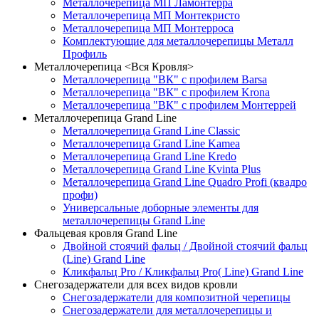
Металлочерепица МП Ламонтерра
Металлочерепица МП Монтекристо
Металлочерепица МП Монтерроса
Комплектующие для металлочерепицы Металл
Профиль
Металлочерепица <Вся Кровля>
Металлочерепица "ВК" с профилем Barsa
Металлочерепица "ВК" с профилем Krona
Металлочерепица "ВК" с профилем Монтеррей
Металлочерепица Grand Line
Металлочерепица Grand Line Classic
Металлочерепица Grand Line Kamea
Металлочерепица Grand Line Kredo
Металлочерепица Grand Line Kvinta Plus
Металлочерепица Grand Line Quadro Profi (квадро
профи)
Универсальные доборные элементы для
металлочерепицы Grand Line
Фальцевая кровля Grand Line
Двойной стоячий фальц / Двойной стоячий фальц
(Line) Grand Line
Кликфальц Pro / Кликфальц Pro( Line) Grand Line
Снегозадержатели для всех видов кровли
Снегозадержатели для композитной черепицы
Снегозадержатели для металлочерепицы и