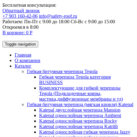
Бесплатная консультация:
Обратный звонок
+7 903 160-42-06
info@safety-roof.ru
Работаем: Пн-Пт с 9:00 до 18:00 Сб-Вс c 9:00 до 15:00
Откроемся в 8:00
В корзине: 0 Р
Toggle navigation
Главная
О компании
Каталог
Гибкая битумная черепица Tegola
Гибкая черепица Tegola категория
BUSINESS
Комплектующие для гибкой черепицы
Tegola (Подкладочные ковры,
мастика,диффузионные мембраны и тд)
Гибкая битумная черепица (мягкая кровля) Katepal
Katepal двухслойная черепица Mansion
Katepal однослойная черепица Ambient
Katepal однослойная черепица Rocky
Katepal однослойная черепица Katrilli
Katepal однослойная гибкая черепица Jazzy