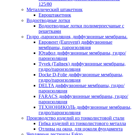
125/80
Металлический штакетник
Евроштакетник
Водоотводные лотки
Водоотводные лотки полимерпесчаные с
решетками
Гидро -пароизоляция, диффузионные мембраны.
Евровент (Eurovent) диффузионные
мембраны, пароизоляция
Ютафол диффузионные мембраны, гидро/
пароизоляция
Tyvek (Тайвек) диффузионные мембраны,
гидро/пароизоляция
Docke D-Folie диффузионные мембраны,
гидро/пароизоляция
DELTA диффузионные мембраны, гидро/
пароизоляция
FARACS диффузионные мембраны, гидро/
пароизоляция
ТЕХНОНИКОЛЬ диффузионные мембраны,
гидро/пароизоляция
Производство изделий из тонколистовой стали
Гибка изделий из тонколистового металла
Отливы на окна, для цоколя фундамента
Чердачные лестницы Fakro