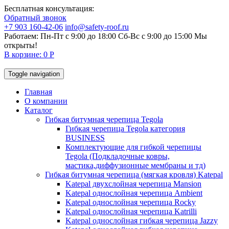
Бесплатная консультация:
Обратный звонок
+7 903 160-42-06
info@safety-roof.ru
Работаем: Пн-Пт с 9:00 до 18:00 Сб-Вс c 9:00 до 15:00
Мы
открыты!
В корзине: 0 Р
Toggle navigation
Главная
О компании
Каталог
Гибкая битумная черепица Tegola
Гибкая черепица Tegola категория
BUSINESS
Комплектующие для гибкой черепицы
Tegola (Подкладочные ковры,
мастика,диффузионные мембраны и тд)
Гибкая битумная черепица (мягкая кровля) Katepal
Katepal двухслойная черепица Mansion
Katepal однослойная черепица Ambient
Katepal однослойная черепица Rocky
Katepal однослойная черепица Katrilli
Katepal однослойная гибкая черепица Jazzy