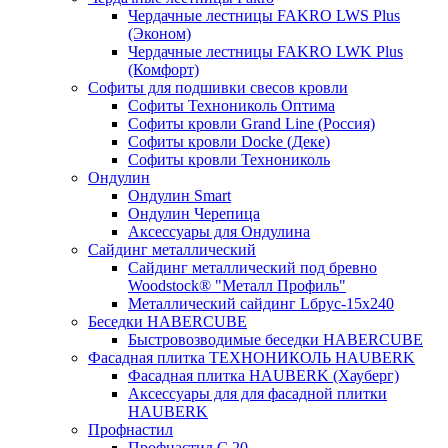
Чердачные лестницы FAKRO LWS Plus
(Эконом)
Чердачные лестницы FAKRO LWK Plus
(Комфорт)
Софиты для подшивки свесов кровли
Софиты Технониколь Оптима
Софиты кровли Grand Line (Россия)
Софиты кровли Docke (Деке)
Софиты кровли Технониколь
Ондулин
Ондулин Smart
Ондулин Черепица
Аксессуары для Ондулина
Сайдинг металлический
Сайдинг металлический под бревно
Woodstock® "Металл Профиль"
Металлический сайдинг Lбрус-15х240
Беседки HABERCUBE
Быстровозводимые беседки HABERCUBE
Фасадная плитка ТЕХНОНИКОЛЬ HAUBERK
Фасадная плитка HAUBERK (Хауберг)
Аксессуары для для фасадной плитки
HAUBERK
Профнастил
Профнастил С 20