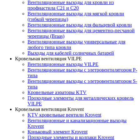
Вентиляционные выходы для кровли из
профнастила C21 и С20
Вентиляционные выходы для мягкой кровли
(гибкой черепицы)
Вентиляционные выходы для фальцевой кровли
Вентиляционные выходы для цементно-песчаной
черепицы (Braas)
Вентиляционные выходы универсальные для
любого типа кровли
Выходы для кабелей солнечных батарей
Кровельная вентиляция VILPE
Вентиляционные выходы VILPE
Вентиляционные выходы с элетровентилятором P-
типа
Вентиляционные выходы с элетровентилятором S-
типа
Кровельные аэраторы KTV
Проходные элементы для металлических кровель
VILPE
Кровельная вентиляция Krovent
KTV кровельные вентили Krovent
Вентиляционные и канализационные выходы
Krovent
Коньковый элемент Krovent
Проходные элементы и колпаки Krovent