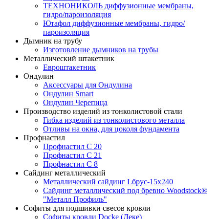
ТЕХНОНИКОЛЬ диффузионные мембраны,
гидро/пароизоляция
Ютафол диффузионные мембраны, гидро/
пароизоляция
Дымник на трубу
Изготовление дымников на трубы
Металлический штакетник
Евроштакетник
Ондулин
Аксессуары для Ондулина
Ондулин Smart
Ондулин Черепица
Производство изделий из тонколистовой стали
Гибка изделий из тонколистового металла
Отливы на окна, для цоколя фундамента
Профнастил
Профнастил С 20
Профнастил С 21
Профнастил С 8
Сайдинг металлический
Металлический сайдинг Lбрус-15х240
Сайдинг металлический под бревно Woodstock®
"Металл Профиль"
Софиты для подшивки свесов кровли
Софиты кровли Docke (Деке)