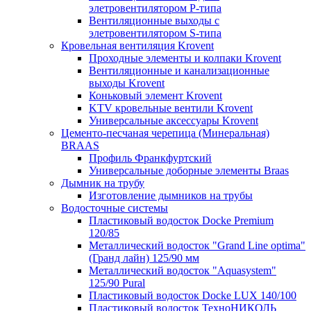
элетровентилятором P-типа
Вентиляционные выходы с
элетровентилятором S-типа
Кровельная вентиляция Krovent
Проходные элементы и колпаки Krovent
Вентиляционные и канализационные
выходы Krovent
Коньковый элемент Krovent
KTV кровельные вентили Krovent
Универсальные аксессуары Krovent
Цементо-песчаная черепица (Минеральная)
BRAAS
Профиль Франкфуртский
Универсальные доборные элементы Braas
Дымник на трубу
Изготовление дымников на трубы
Водосточные системы
Пластиковый водосток Docke Premium
120/85
Металлический водосток "Grand Line optima"
(Гранд лайн) 125/90 мм
Металлический водосток "Aquasystem"
125/90 Pural
Пластиковый водосток Docke LUX 140/100
Пластиковый водосток ТехноНИКОЛЬ