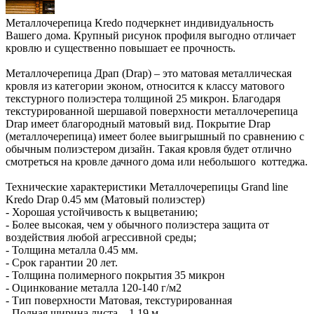
Металлочерепица Kredo подчеркнет индивидуальность
Вашего дома. Крупный рисунок профиля выгодно отличает
кровлю и существенно повышает ее прочность.
Металлочерепица Драп (Drap) – это матовая металлическая
кровля из категории эконом, относится к классу матового
текстурного полиэстера толщиной 25 микрон. Благодаря
текстурированной шершавой поверхности металлочерепица
Drap имеет благородный матовый вид. Покрытие Drap
(металлочерепица) имеет более выигрышный по сравнению с
обычным полиэстером дизайн. Такая кровля будет отлично
смотреться на кровле дачного дома или небольшого коттеджа.
Технические характеристики Металлочерепицы Grand line
Kredo Drap 0.45 мм (Матовый полиэстер)
- Хорошая устойчивость к выцветанию;
- Более высокая, чем у обычного полиэстера защита от
воздействия любой агрессивной среды;
- Толщина металла 0.45 мм.
- Срок гарантии 20 лет.
- Толщина полимерного покрытия 35 микрон
- Оцинкование металла 120-140 г/м2
- Тип поверхности Матовая, текстурированная
- Полная ширина листа – 1,19 м