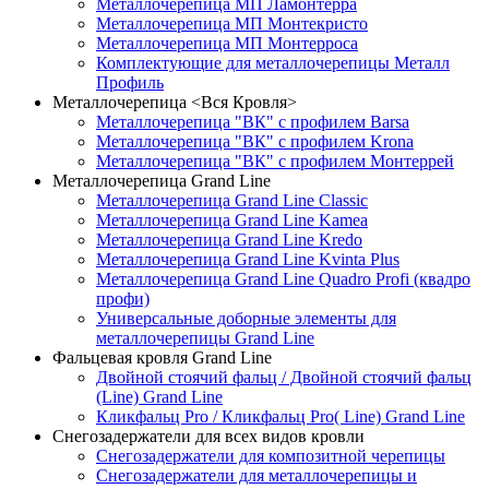
Металлочерепица МП Ламонтерра
Металлочерепица МП Монтекристо
Металлочерепица МП Монтерроса
Комплектующие для металлочерепицы Металл
Профиль
Металлочерепица <Вся Кровля>
Металлочерепица "ВК" с профилем Barsa
Металлочерепица "ВК" с профилем Krona
Металлочерепица "ВК" с профилем Монтеррей
Металлочерепица Grand Line
Металлочерепица Grand Line Classic
Металлочерепица Grand Line Kamea
Металлочерепица Grand Line Kredo
Металлочерепица Grand Line Kvinta Plus
Металлочерепица Grand Line Quadro Profi (квадро
профи)
Универсальные доборные элементы для
металлочерепицы Grand Line
Фальцевая кровля Grand Line
Двойной стоячий фальц / Двойной стоячий фальц
(Line) Grand Line
Кликфальц Pro / Кликфальц Pro( Line) Grand Line
Снегозадержатели для всех видов кровли
Снегозадержатели для композитной черепицы
Снегозадержатели для металлочерепицы и