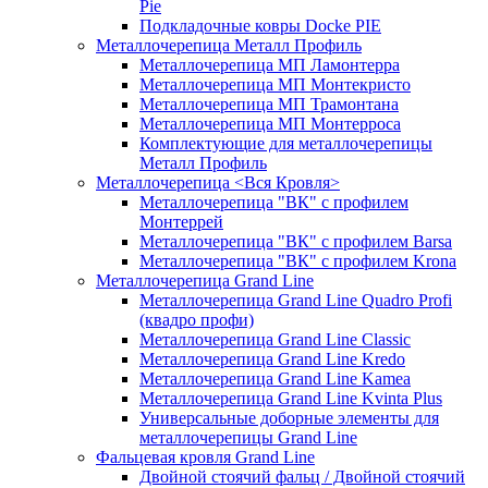
Pie
Подкладочные ковры Docke PIE
Металлочерепица Металл Профиль
Металлочерепица МП Ламонтерра
Металлочерепица МП Монтекристо
Металлочерепица МП Трамонтана
Металлочерепица МП Монтерроса
Комплектующие для металлочерепицы
Металл Профиль
Металлочерепица <Вся Кровля>
Металлочерепица "ВК" с профилем
Монтеррей
Металлочерепица "ВК" с профилем Barsa
Металлочерепица "ВК" с профилем Krona
Металлочерепица Grand Line
Металлочерепица Grand Line Quadro Profi
(квадро профи)
Металлочерепица Grand Line Classic
Металлочерепица Grand Line Kredo
Металлочерепица Grand Line Kamea
Металлочерепица Grand Line Kvinta Plus
Универсальные доборные элементы для
металлочерепицы Grand Line
Фальцевая кровля Grand Line
Двойной стоячий фальц / Двойной стоячий