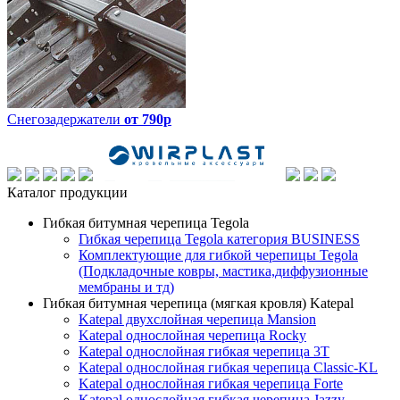
Снегозадержатели
от 790р
Каталог продукции
Гибкая битумная черепица Tegola
Гибкая черепица Tegola категория BUSINESS
Комплектующие для гибкой черепицы Tegola
(Подкладочные ковры, мастика,диффузионные
мембраны и тд)
Гибкая битумная черепица (мягкая кровля) Katepal
Katepal двухслойная черепица Mansion
Katepal однослойная черепица Rocky
Katepal однослойная гибкая черепица 3T
Katepal однослойная гибкая черепица Classic-KL
Katepal однослойная гибкая черепица Forte
Katepal однослойная гибкая черепица Jazzy