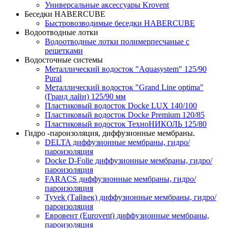
Универсальные аксессуары Krovent
Беседки HABERCUBE
Быстровозводимые беседки HABERCUBE
Водоотводные лотки
Водоотводные лотки полимерпесчаные с
решетками
Водосточные системы
Металлический водосток "Aquasystem" 125/90
Pural
Металлический водосток "Grand Line optima"
(Гранд лайн) 125/90 мм
Пластиковый водосток Docke LUX 140/100
Пластиковый водосток Docke Premium 120/85
Пластиковый водосток ТехноНИКОЛЬ 125/80
Гидро -пароизоляция, диффузионные мембраны.
DELTA диффузионные мембраны, гидро/
пароизоляция
Docke D-Folie диффузионные мембраны, гидро/
пароизоляция
FARACS диффузионные мембраны, гидро/
пароизоляция
Tyvek (Тайвек) диффузионные мембраны, гидро/
пароизоляция
Евровент (Eurovent) диффузионные мембраны,
пароизоляция