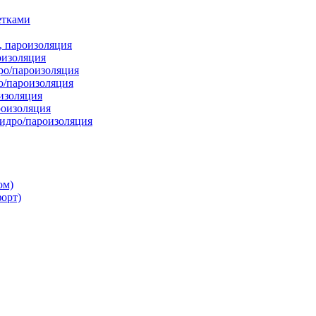
етками
, пароизоляция
оизоляция
ро/пароизоляция
о/пароизоляция
изоляция
оизоляция
дро/пароизоляция
ом)
орт)