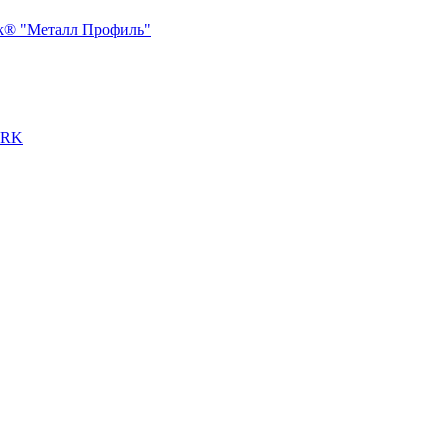
ck® "Металл Профиль"
ERK