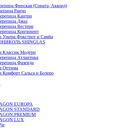
ица Финская (Соната, Аккорд)
епица Ранчо
репица Кантри
репица Джаз
репица Вестерн
репица Континент
льтра Фокстрот и Самба
ХНОНИКОЛЬ SHINGLAS
 Классик Модерн
репица Атлантика
репица Фазенда
а Оптима
Комфорт Сальса и Болеро
A
 DRAGON EUROPA
E DRAGON STANDARD
 DRAGON PREMIUM
 DRAGON LUX
Pie