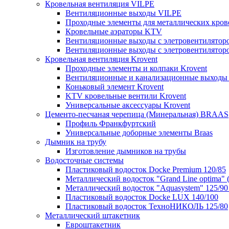
Кровельная вентиляция VILPE
Вентиляционные выходы VILPE
Проходные элементы для металлических кров
Кровельные аэраторы KTV
Вентиляционные выходы с элетровентилятор
Вентиляционные выходы с элетровентилятор
Кровельная вентиляция Krovent
Проходные элементы и колпаки Krovent
Вентиляционные и канализационные выходы 
Коньковый элемент Krovent
KTV кровельные вентили Krovent
Универсальные аксессуары Krovent
Цементо-песчаная черепица (Минеральная) BRAAS
Профиль Франкфуртский
Универсальные доборные элементы Braas
Дымник на трубу
Изготовление дымников на трубы
Водосточные системы
Пластиковый водосток Docke Premium 120/85
Металлический водосток "Grand Line optima" 
Металлический водосток "Aquasystem" 125/90 
Пластиковый водосток Docke LUX 140/100
Пластиковый водосток ТехноНИКОЛЬ 125/80
Металлический штакетник
Евроштакетник