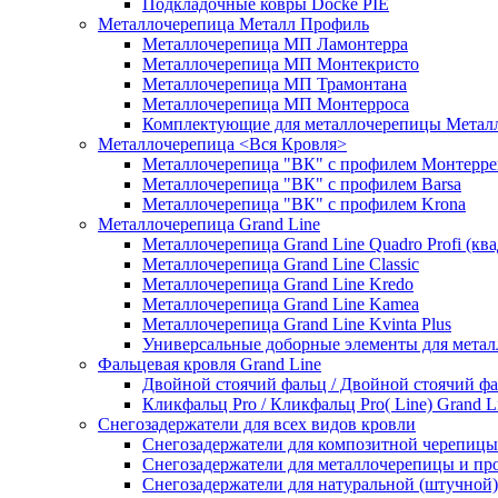
Подкладочные ковры Docke PIE
Металлочерепица Металл Профиль
Металлочерепица МП Ламонтерра
Металлочерепица МП Монтекристо
Металлочерепица МП Трамонтана
Металлочерепица МП Монтерроса
Комплектующие для металлочерепицы Метал
Металлочерепица <Вся Кровля>
Металлочерепица "ВК" с профилем Монтерре
Металлочерепица "ВК" с профилем Barsa
Металлочерепица "ВК" с профилем Krona
Металлочерепица Grand Line
Металлочерепица Grand Line Quadro Profi (кв
Металлочерепица Grand Line Classic
Металлочерепица Grand Line Kredo
Металлочерепица Grand Line Kamea
Металлочерепица Grand Line Kvinta Plus
Универсальные доборные элементы для метал
Фальцевая кровля Grand Line
Двойной стоячий фальц / Двойной стоячий фал
Кликфальц Pro / Кликфальц Pro( Line) Grand L
Снегозадержатели для всех видов кровли
Снегозадержатели для композитной черепицы
Снегозадержатели для металлочерепицы и пр
Снегозадержатели для натуральной (штучно