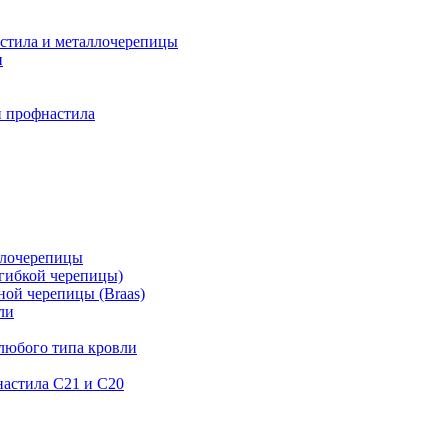
астила и металлочерепицы
и
и профнастила
ллочерепицы
гибкой черепицы)
ой черепицы (Braas)
ли
любого типа кровли
астила C21 и С20