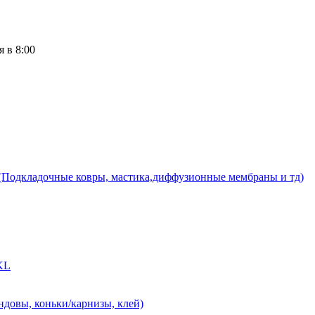
 в 8:00
(Подкладочные ковры, мастика,диффузионные мембраны и тд)
-KL
ндовы, коньки/карнизы, клей)