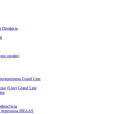
л Профиль
й
адро профи)
лочерепицы Grand Line
ьц (Line) Grand Line
ine
офнастила
й) черепицы BRAAS