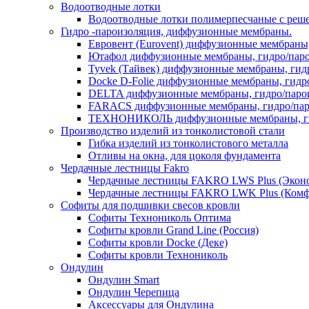
Водоотводные лотки
Водоотводные лотки полимерпесчаные с реш
Гидро -пароизоляция, диффузионные мембраны.
Евровент (Eurovent) диффузионные мембраны
Ютафол диффузионные мембраны, гидро/пар
Tyvek (Тайвек) диффузионные мембраны, гид
Docke D-Folie диффузионные мембраны, гидр
DELTA диффузионные мембраны, гидро/паро
FARACS диффузионные мембраны, гидро/пар
ТЕХНОНИКОЛЬ диффузионные мембраны, ги
Производство изделий из тонколистовой стали
Гибка изделий из тонколистового металла
Отливы на окна, для цоколя фундамента
Чердачные лестницы Fakro
Чердачные лестницы FAKRO LWS Plus (Экон
Чердачные лестницы FAKRO LWK Plus (Комф
Софиты для подшивки свесов кровли
Софиты Технониколь Оптима
Софиты кровли Grand Line (Россия)
Софиты кровли Docke (Деке)
Софиты кровли Технониколь
Ондулин
Ондулин Smart
Ондулин Черепица
Аксессуары для Ондулина