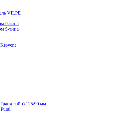
ель VILPE
ом P-типа
ом S-типа
Krovent
(Гранд лайн) 125/90 мм
Pural