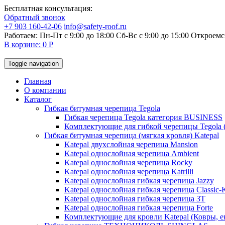
Бесплатная консультация:
Обратный звонок
+7 903 160-42-06
info@safety-roof.ru
Работаем: Пн-Пт с 9:00 до 18:00 Сб-Вс c 9:00 до 15:00
Откроемся
В корзине: 0 Р
Toggle navigation
Главная
О компании
Каталог
Гибкая битумная черепица Tegola
Гибкая черепица Tegola категория BUSINESS
Комплектующие для гибкой черепицы Tegola 
Гибкая битумная черепица (мягкая кровля) Katepal
Katepal двухслойная черепица Mansion
Katepal однослойная черепица Ambient
Katepal однослойная черепица Rocky
Katepal однослойная черепица Katrilli
Katepal однослойная гибкая черепица Jazzy
Katepal однослойная гибкая черепица Classic
Katepal однослойная гибкая черепица 3T
Katepal однослойная гибкая черепица Forte
Комплектующие для кровли Katepal (Ковры, е