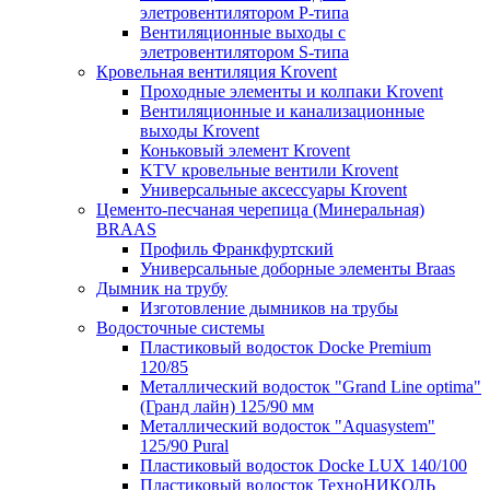
элетровентилятором P-типа
Вентиляционные выходы с
элетровентилятором S-типа
Кровельная вентиляция Krovent
Проходные элементы и колпаки Krovent
Вентиляционные и канализационные
выходы Krovent
Коньковый элемент Krovent
KTV кровельные вентили Krovent
Универсальные аксессуары Krovent
Цементо-песчаная черепица (Минеральная)
BRAAS
Профиль Франкфуртский
Универсальные доборные элементы Braas
Дымник на трубу
Изготовление дымников на трубы
Водосточные системы
Пластиковый водосток Docke Premium
120/85
Металлический водосток "Grand Line optima"
(Гранд лайн) 125/90 мм
Металлический водосток "Aquasystem"
125/90 Pural
Пластиковый водосток Docke LUX 140/100
Пластиковый водосток ТехноНИКОЛЬ