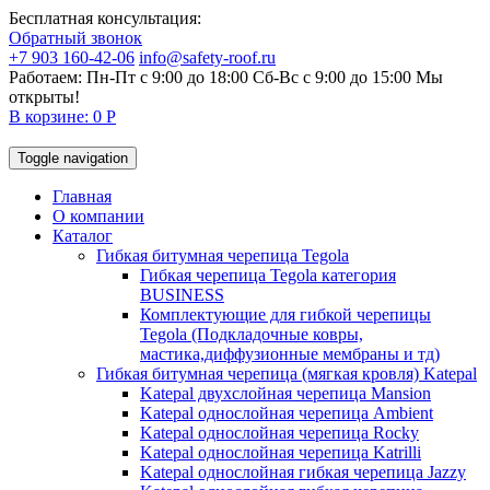
Бесплатная консультация:
Обратный звонок
+7 903 160-42-06
info@safety-roof.ru
Работаем: Пн-Пт с 9:00 до 18:00 Сб-Вс c 9:00 до 15:00
Мы
открыты!
В корзине: 0 Р
Toggle navigation
Главная
О компании
Каталог
Гибкая битумная черепица Tegola
Гибкая черепица Tegola категория
BUSINESS
Комплектующие для гибкой черепицы
Tegola (Подкладочные ковры,
мастика,диффузионные мембраны и тд)
Гибкая битумная черепица (мягкая кровля) Katepal
Katepal двухслойная черепица Mansion
Katepal однослойная черепица Ambient
Katepal однослойная черепица Rocky
Katepal однослойная черепица Katrilli
Katepal однослойная гибкая черепица Jazzy