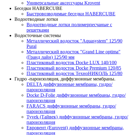
Универсальные аксессуары Krovent
Беседки HABERCUBE
Быстровозводимые беседки HABERCUBE
Водоотводные лотки
Водоотводные лотки полимерпесчаные с
решетками
Водосточные системы
Металлический водосток "Aquasystem" 125/90
Pural
Металлический водосток "Grand Line optima"
(Гранд лайн) 125/90 мм
Пластиковый водосток Docke LUX 140/100
Пластиковый водосток Docke Premium 120/85
Пластиковый водосток ТехноНИКОЛЬ 125/80
Гидро -пароизоляция, диффузионные мембраны.
DELTA диффузионные мембраны, гидро/
пароизоляция
Docke D-Folie диффузионные мембраны, гидро/
пароизоляция
FARACS диффузионные мембраны, гидро/
пароизоляция
Tyvek (Тайвек) диффузионные мембраны, гидро/
пароизоляция
Евровент (Eurovent) диффузионные мембраны,
пароизоляция