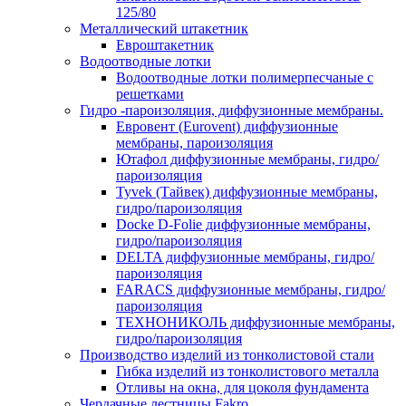
125/80
Металлический штакетник
Евроштакетник
Водоотводные лотки
Водоотводные лотки полимерпесчаные с
решетками
Гидро -пароизоляция, диффузионные мембраны.
Евровент (Eurovent) диффузионные
мембраны, пароизоляция
Ютафол диффузионные мембраны, гидро/
пароизоляция
Tyvek (Тайвек) диффузионные мембраны,
гидро/пароизоляция
Docke D-Folie диффузионные мембраны,
гидро/пароизоляция
DELTA диффузионные мембраны, гидро/
пароизоляция
FARACS диффузионные мембраны, гидро/
пароизоляция
ТЕХНОНИКОЛЬ диффузионные мембраны,
гидро/пароизоляция
Производство изделий из тонколистовой стали
Гибка изделий из тонколистового металла
Отливы на окна, для цоколя фундамента
Чердачные лестницы Fakro