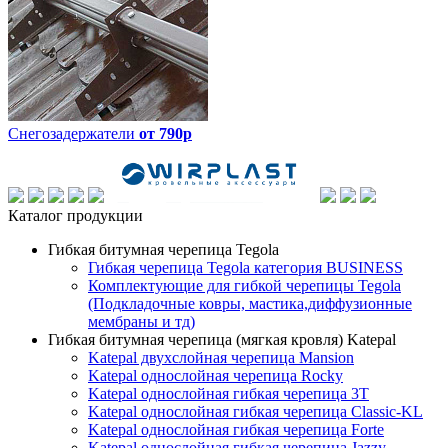
Снегозадержатели
от 790р
Каталог продукции
Гибкая битумная черепица Tegola
Гибкая черепица Tegola категория BUSINESS
Комплектующие для гибкой черепицы Tegola
(Подкладочные ковры, мастика,диффузионные
мембраны и тд)
Гибкая битумная черепица (мягкая кровля) Katepal
Katepal двухслойная черепица Mansion
Katepal однослойная черепица Rocky
Katepal однослойная гибкая черепица 3T
Katepal однослойная гибкая черепица Classic-KL
Katepal однослойная гибкая черепица Forte
Katepal однослойная гибкая черепица Jazzy