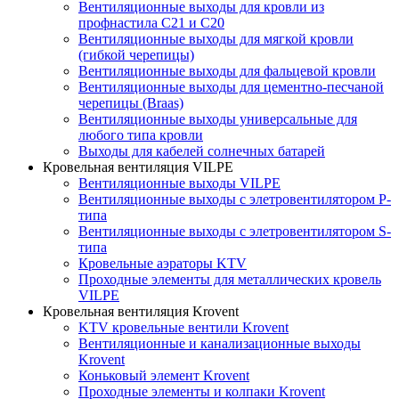
Вентиляционные выходы для кровли из
профнастила C21 и С20
Вентиляционные выходы для мягкой кровли
(гибкой черепицы)
Вентиляционные выходы для фальцевой кровли
Вентиляционные выходы для цементно-песчаной
черепицы (Braas)
Вентиляционные выходы универсальные для
любого типа кровли
Выходы для кабелей солнечных батарей
Кровельная вентиляция VILPE
Вентиляционные выходы VILPE
Вентиляционные выходы с элетровентилятором P-
типа
Вентиляционные выходы с элетровентилятором S-
типа
Кровельные аэраторы KTV
Проходные элементы для металлических кровель
VILPE
Кровельная вентиляция Krovent
KTV кровельные вентили Krovent
Вентиляционные и канализационные выходы
Krovent
Коньковый элемент Krovent
Проходные элементы и колпаки Krovent