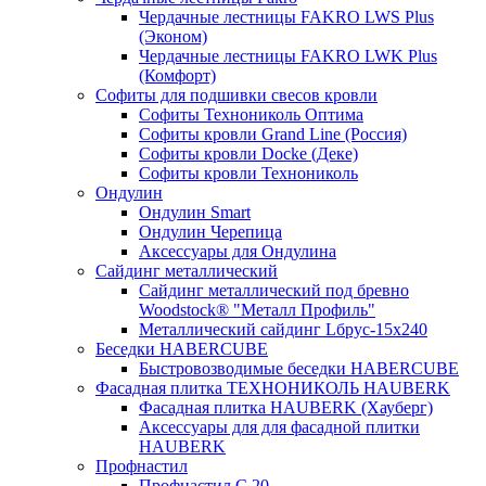
Чердачные лестницы FAKRO LWS Plus
(Эконом)
Чердачные лестницы FAKRO LWK Plus
(Комфорт)
Софиты для подшивки свесов кровли
Софиты Технониколь Оптима
Софиты кровли Grand Line (Россия)
Софиты кровли Docke (Деке)
Софиты кровли Технониколь
Ондулин
Ондулин Smart
Ондулин Черепица
Аксессуары для Ондулина
Сайдинг металлический
Сайдинг металлический под бревно
Woodstock® "Металл Профиль"
Металлический сайдинг Lбрус-15х240
Беседки HABERCUBE
Быстровозводимые беседки HABERCUBE
Фасадная плитка ТЕХНОНИКОЛЬ HAUBERK
Фасадная плитка HAUBERK (Хауберг)
Аксессуары для для фасадной плитки
HAUBERK
Профнастил
Профнастил С 20