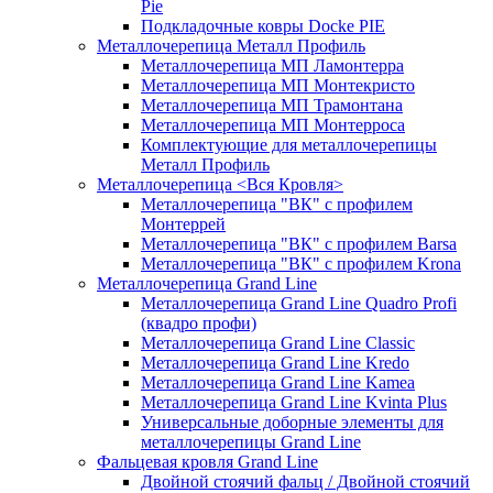
Pie
Подкладочные ковры Docke PIE
Металлочерепица Металл Профиль
Металлочерепица МП Ламонтерра
Металлочерепица МП Монтекристо
Металлочерепица МП Трамонтана
Металлочерепица МП Монтерроса
Комплектующие для металлочерепицы
Металл Профиль
Металлочерепица <Вся Кровля>
Металлочерепица "ВК" с профилем
Монтеррей
Металлочерепица "ВК" с профилем Barsa
Металлочерепица "ВК" с профилем Krona
Металлочерепица Grand Line
Металлочерепица Grand Line Quadro Profi
(квадро профи)
Металлочерепица Grand Line Classic
Металлочерепица Grand Line Kredo
Металлочерепица Grand Line Kamea
Металлочерепица Grand Line Kvinta Plus
Универсальные доборные элементы для
металлочерепицы Grand Line
Фальцевая кровля Grand Line
Двойной стоячий фальц / Двойной стоячий