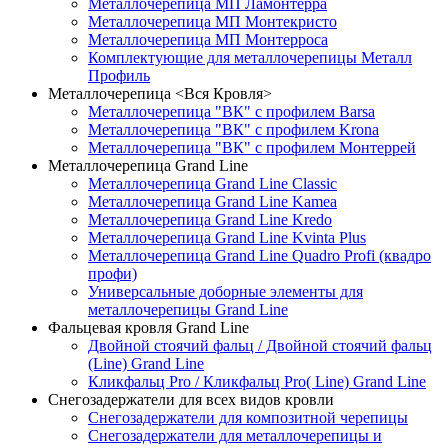
Металлочерепица МП Ламонтерра
Металлочерепица МП Монтекристо
Металлочерепица МП Монтерроса
Комплектующие для металлочерепицы Металл
Профиль
Металлочерепица <Вся Кровля>
Металлочерепица "ВК" с профилем Barsa
Металлочерепица "ВК" с профилем Krona
Металлочерепица "ВК" с профилем Монтеррей
Металлочерепица Grand Line
Металлочерепица Grand Line Classic
Металлочерепица Grand Line Kamea
Металлочерепица Grand Line Kredo
Металлочерепица Grand Line Kvinta Plus
Металлочерепица Grand Line Quadro Profi (квадро
профи)
Универсальные доборные элементы для
металлочерепицы Grand Line
Фальцевая кровля Grand Line
Двойной стоячий фальц / Двойной стоячий фальц
(Line) Grand Line
Кликфальц Pro / Кликфальц Pro( Line) Grand Line
Снегозадержатели для всех видов кровли
Снегозадержатели для композитной черепицы
Снегозадержатели для металлочерепицы и