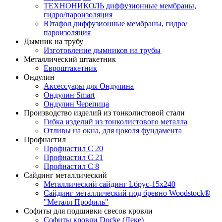
ТЕХНОНИКОЛЬ диффузионные мембраны,
гидро/пароизоляция
Ютафол диффузионные мембраны, гидро/
пароизоляция
Дымник на трубу
Изготовление дымников на трубы
Металлический штакетник
Евроштакетник
Ондулин
Аксессуары для Ондулина
Ондулин Smart
Ондулин Черепица
Производство изделий из тонколистовой стали
Гибка изделий из тонколистового металла
Отливы на окна, для цоколя фундамента
Профнастил
Профнастил С 20
Профнастил С 21
Профнастил С 8
Сайдинг металлический
Металлический сайдинг Lбрус-15х240
Сайдинг металлический под бревно Woodstock®
"Металл Профиль"
Софиты для подшивки свесов кровли
Софиты кровли Docke (Деке)