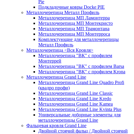
Pie
Подкладочные ковры Docke PIE
Металлочерепица Металл Профиль
Металлочерепица МП Ламонтерра
Металлочерепица МП Монтекристо
Металлочерепица МП Трамонтана
Металлочерепица МП Монтерроса
Комплектующие для металлочерепицы
Металл Профиль
Металлочерепица <Вся Кровля>
Металлочерепица "ВК" с профилем
Монтеррей
Металлочерепица "ВК" с профилем Barsa
Металлочерепица "ВК" с профилем Krona
Металлочерепица Grand Line
Металлочерепица Grand Line Quadro Profi
(квадро профи)
Металлочерепица Grand Line Classic
Металлочерепица Grand Line Kredo
Металлочерепица Grand Line Kamea
Металлочерепица Grand Line Kvinta Plus
Универсальные доборные элементы для
металлочерепицы Grand Line
Фальцевая кровля Grand Line
Двойной стоячий фальц / Двойной стоячий