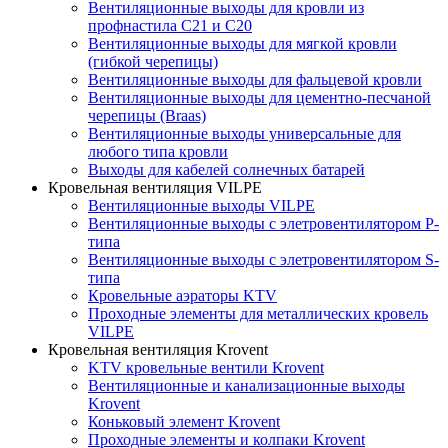
Вентиляционные выходы для кровли из
профнастила C21 и С20
Вентиляционные выходы для мягкой кровли
(гибкой черепицы)
Вентиляционные выходы для фальцевой кровли
Вентиляционные выходы для цементно-песчаной
черепицы (Braas)
Вентиляционные выходы универсальные для
любого типа кровли
Выходы для кабелей солнечных батарей
Кровельная вентиляция VILPE
Вентиляционные выходы VILPE
Вентиляционные выходы с элетровентилятором P-
типа
Вентиляционные выходы с элетровентилятором S-
типа
Кровельные аэраторы KTV
Проходные элементы для металлических кровель
VILPE
Кровельная вентиляция Krovent
KTV кровельные вентили Krovent
Вентиляционные и канализационные выходы
Krovent
Коньковый элемент Krovent
Проходные элементы и колпаки Krovent