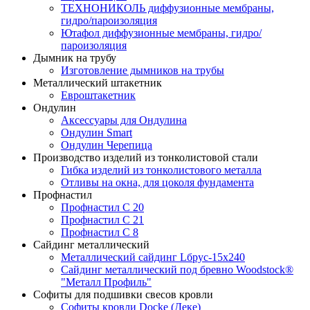
ТЕХНОНИКОЛЬ диффузионные мембраны,
гидро/пароизоляция
Ютафол диффузионные мембраны, гидро/
пароизоляция
Дымник на трубу
Изготовление дымников на трубы
Металлический штакетник
Евроштакетник
Ондулин
Аксессуары для Ондулина
Ондулин Smart
Ондулин Черепица
Производство изделий из тонколистовой стали
Гибка изделий из тонколистового металла
Отливы на окна, для цоколя фундамента
Профнастил
Профнастил С 20
Профнастил С 21
Профнастил С 8
Сайдинг металлический
Металлический сайдинг Lбрус-15х240
Сайдинг металлический под бревно Woodstock®
"Металл Профиль"
Софиты для подшивки свесов кровли
Софиты кровли Docke (Деке)