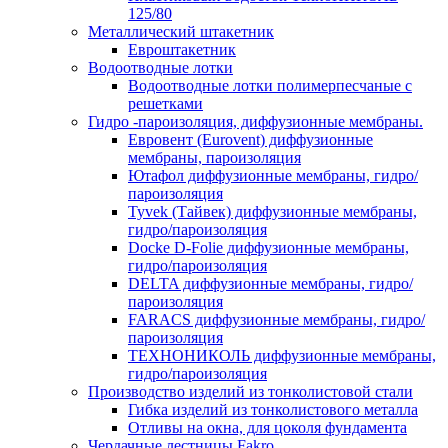
125/80
Металлический штакетник
Евроштакетник
Водоотводные лотки
Водоотводные лотки полимерпесчаные с
решетками
Гидро -пароизоляция, диффузионные мембраны.
Евровент (Eurovent) диффузионные
мембраны, пароизоляция
Ютафол диффузионные мембраны, гидро/
пароизоляция
Tyvek (Тайвек) диффузионные мембраны,
гидро/пароизоляция
Docke D-Folie диффузионные мембраны,
гидро/пароизоляция
DELTA диффузионные мембраны, гидро/
пароизоляция
FARACS диффузионные мембраны, гидро/
пароизоляция
ТЕХНОНИКОЛЬ диффузионные мембраны,
гидро/пароизоляция
Производство изделий из тонколистовой стали
Гибка изделий из тонколистового металла
Отливы на окна, для цоколя фундамента
Чердачные лестницы Fakro