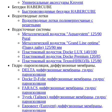
Универсальные аксессуары Krovent
Беседки HABERCUBE
Быстровозводимые беседки HABERCUBE
Водоотводные лотки
Водоотводные лотки полимерпесчаные с
решетками
Водосточные системы
Металлический водосток "Aquasystem" 125/90
Pural
Металлический водосток "Grand Line optima"
(Гранд лайн) 125/90 мм
Пластиковый водосток Docke LUX 140/100
Пластиковый водосток Docke Premium 120/85
Пластиковый водосток ТехноНИКОЛЬ 125/80
Гидро -пароизоляция, диффузионные мембраны.
DELTA диффузионные мембраны, гидро/
пароизоляция
Docke D-Folie диффузионные мембраны, гидро/
пароизоляция
FARACS диффузионные мембраны, гидро/
пароизоляция
Tyvek (Тайвек) диффузионные мембраны, гидро/
пароизоляция
Евровент (Eurovent) диффузионные мембраны,
пароизоляция