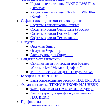
Чердачные лестницы FAKRO LWS Plus
(Эконом)
Чердачные лестницы FAKRO LWK Plus
(Комфорт)
Софиты для подшивки свесов кровли
Софиты Технониколь Оптима
Софиты кровли Grand Line (Россия)
Софиты кровли Docke (Деке)
Софиты кровли Технониколь
Ондулин
Ондулин Smart
Ондулин Черепица
Аксессуары для Ондулина
Сайдинг металлический
Сайдинг металлический под бревно
Woodstock® "Металл Профиль"
Металлический сайдинг Lбрус-15х240
Беседки HABERCUBE
Быстровозводимые беседки HABERCUBE
Фасадная плитка ТЕХНОНИКОЛЬ HAUBERK
Фасадная плитка HAUBERK (Хауберг)
Аксессуары для для фасадной плитки
HAUBERK
Профнастил
Профнастил С 20