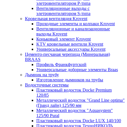
элетровентилятором P-типа
Вентиляционные выходы с
элетровентилятором S-типа
Кровельная вентиляция Krovent
Проходные элементы и колпаки Krovent
Вентиляционные и канализационные
выходы Krovent
Коньковый элемент Krovent
KTV кровельные вентили Krovent
Универсальные аксессуары Krovent
Цементо-песчаная черепица (Минеральная)
BRAAS
Профиль Франкфуртский
Универсальные доборные элементы Braas
Дымник на трубу
Изготовление дымников на трубы
Водосточные системы
Пластиковый водосток Docke Premium
120/85
Металлический водосток "Grand Line optima"
(Гранд лайн) 125/90 мм
Металлический водосток "Aquasystem"
125/90 Pural
Пластиковый водосток Docke LUX 140/100
Пластиковый водосток ТехноНИКОЛЬ