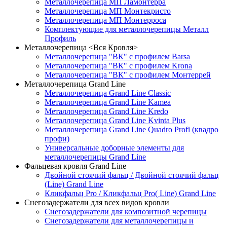
Металлочерепица МП Ламонтерра
Металлочерепица МП Монтекристо
Металлочерепица МП Монтерроса
Комплектующие для металлочерепицы Металл
Профиль
Металлочерепица <Вся Кровля>
Металлочерепица "ВК" с профилем Barsa
Металлочерепица "ВК" с профилем Krona
Металлочерепица "ВК" с профилем Монтеррей
Металлочерепица Grand Line
Металлочерепица Grand Line Classic
Металлочерепица Grand Line Kamea
Металлочерепица Grand Line Kredo
Металлочерепица Grand Line Kvinta Plus
Металлочерепица Grand Line Quadro Profi (квадро
профи)
Универсальные доборные элементы для
металлочерепицы Grand Line
Фальцевая кровля Grand Line
Двойной стоячий фальц / Двойной стоячий фальц
(Line) Grand Line
Кликфальц Pro / Кликфальц Pro( Line) Grand Line
Снегозадержатели для всех видов кровли
Снегозадержатели для композитной черепицы
Снегозадержатели для металлочерепицы и