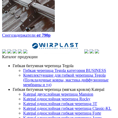
Снегозадержатели
от 790р
Каталог продукции
Гибкая битумная черепица Tegola
Гибкая черепица Tegola категория BUSINESS
Комплектующие для гибкой черепицы Tegola
(Подкладочные ковры, мастика,диффузионные
мембраны и тд)
Гибкая битумная черепица (мягкая кровля) Katepal
Katepal двухслойная черепица Mansion
Katepal однослойная черепица Rocky
Katepal однослойная гибкая черепица 3T
Katepal однослойная гибкая черепица Classic-KL
Katepal однослойная гибкая черепица Forte
Katepal однослойная гибкая черепица Jazzy