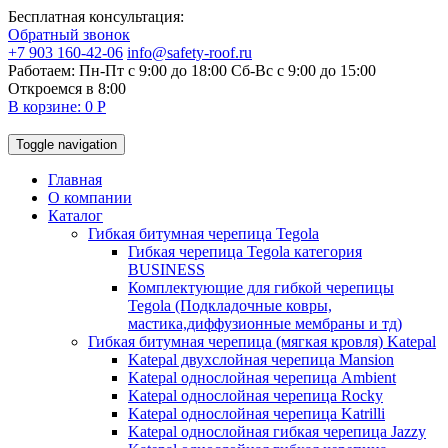
Бесплатная консультация:
Обратный звонок
+7 903 160-42-06
info@safety-roof.ru
Работаем: Пн-Пт с 9:00 до 18:00 Сб-Вс c 9:00 до 15:00
Откроемся в 8:00
В корзине: 0 Р
Toggle navigation
Главная
О компании
Каталог
Гибкая битумная черепица Tegola
Гибкая черепица Tegola категория
BUSINESS
Комплектующие для гибкой черепицы
Tegola (Подкладочные ковры,
мастика,диффузионные мембраны и тд)
Гибкая битумная черепица (мягкая кровля) Katepal
Katepal двухслойная черепица Mansion
Katepal однослойная черепица Ambient
Katepal однослойная черепица Rocky
Katepal однослойная черепица Katrilli
Katepal однослойная гибкая черепица Jazzy