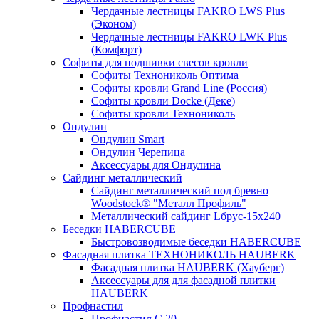
Чердачные лестницы FAKRO LWS Plus
(Эконом)
Чердачные лестницы FAKRO LWK Plus
(Комфорт)
Софиты для подшивки свесов кровли
Софиты Технониколь Оптима
Софиты кровли Grand Line (Россия)
Софиты кровли Docke (Деке)
Софиты кровли Технониколь
Ондулин
Ондулин Smart
Ондулин Черепица
Аксессуары для Ондулина
Сайдинг металлический
Сайдинг металлический под бревно
Woodstock® "Металл Профиль"
Металлический сайдинг Lбрус-15х240
Беседки HABERCUBE
Быстровозводимые беседки HABERCUBE
Фасадная плитка ТЕХНОНИКОЛЬ HAUBERK
Фасадная плитка HAUBERK (Хауберг)
Аксессуары для для фасадной плитки
HAUBERK
Профнастил
Профнастил С 20