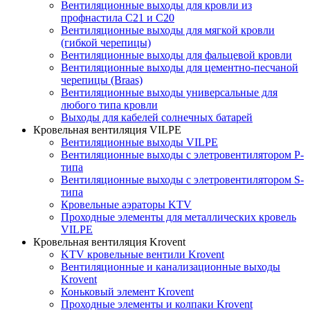
Вентиляционные выходы для кровли из
профнастила C21 и С20
Вентиляционные выходы для мягкой кровли
(гибкой черепицы)
Вентиляционные выходы для фальцевой кровли
Вентиляционные выходы для цементно-песчаной
черепицы (Braas)
Вентиляционные выходы универсальные для
любого типа кровли
Выходы для кабелей солнечных батарей
Кровельная вентиляция VILPE
Вентиляционные выходы VILPE
Вентиляционные выходы с элетровентилятором P-
типа
Вентиляционные выходы с элетровентилятором S-
типа
Кровельные аэраторы KTV
Проходные элементы для металлических кровель
VILPE
Кровельная вентиляция Krovent
KTV кровельные вентили Krovent
Вентиляционные и канализационные выходы
Krovent
Коньковый элемент Krovent
Проходные элементы и колпаки Krovent