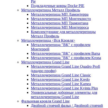
Pie
Подкладочные ковры Docke PIE
Металлочерепица Металл Профиль
Металлочерепица МП Ламонтерра
Металлочерепица МП Монтекристо
Металлочерепица МП Трамонтана
Металлочерепица МП Монтерроса
Комплектующие для металлочерепицы
Металл Профиль
Металлочерепица <Вся Кровля>
Металлочерепица "ВК" с профилем
Монтеррей
Металлочерепица "ВК" с профилем Barsa
Металлочерепица "ВК" с профилем Krona
Металлочерепица Grand Line
Металлочерепица Grand Line Quadro Profi
(квадро профи)
Металлочерепица Grand Line Classic
Металлочерепица Grand Line Kredo
Металлочерепица Grand Line Kamea
Металлочерепица Grand Line Kvinta Plus
Универсальные доборные элементы для
металлочерепицы Grand Line
Фальцевая кровля Grand Line
Двойной стоячий фальц / Двойной стоячий