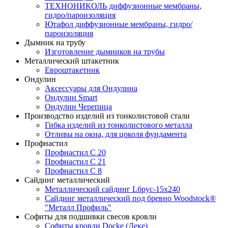
ТЕХНОНИКОЛЬ диффузионные мембраны,
гидро/пароизоляция
Ютафол диффузионные мембраны, гидро/
пароизоляция
Дымник на трубу
Изготовление дымников на трубы
Металлический штакетник
Евроштакетник
Ондулин
Аксессуары для Ондулина
Ондулин Smart
Ондулин Черепица
Производство изделий из тонколистовой стали
Гибка изделий из тонколистового металла
Отливы на окна, для цоколя фундамента
Профнастил
Профнастил С 20
Профнастил С 21
Профнастил С 8
Сайдинг металлический
Металлический сайдинг Lбрус-15х240
Сайдинг металлический под бревно Woodstock®
"Металл Профиль"
Софиты для подшивки свесов кровли
Софиты кровли Docke (Деке)