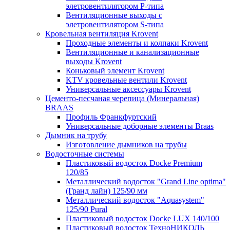
элетровентилятором P-типа
Вентиляционные выходы с
элетровентилятором S-типа
Кровельная вентиляция Krovent
Проходные элементы и колпаки Krovent
Вентиляционные и канализационные
выходы Krovent
Коньковый элемент Krovent
KTV кровельные вентили Krovent
Универсальные аксессуары Krovent
Цементо-песчаная черепица (Минеральная)
BRAAS
Профиль Франкфуртский
Универсальные доборные элементы Braas
Дымник на трубу
Изготовление дымников на трубы
Водосточные системы
Пластиковый водосток Docke Premium
120/85
Металлический водосток "Grand Line optima"
(Гранд лайн) 125/90 мм
Металлический водосток "Aquasystem"
125/90 Pural
Пластиковый водосток Docke LUX 140/100
Пластиковый водосток ТехноНИКОЛЬ