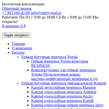
Бесплатная консультация:
Обратный звонок
+7 903 160-42-06
info@safety-roof.ru
Работаем: Пн-Пт с 9:00 до 18:00 Сб-Вс c 9:00 до 15:00
Мы
открыты!
В корзине: 0 Р
Toggle navigation
Главная
О компании
Каталог
Гибкая битумная черепица Tegola
Гибкая черепица Tegola категория
BUSINESS
Комплектующие для гибкой черепицы
Tegola (Подкладочные ковры,
мастика,диффузионные мембраны и тд)
Гибкая битумная черепица (мягкая кровля) Katepal
Katepal двухслойная черепица Mansion
Katepal однослойная черепица Ambient
Katepal однослойная черепица Rocky
Katepal однослойная черепица Katrilli
Katepal однослойная гибкая черепица Jazzy