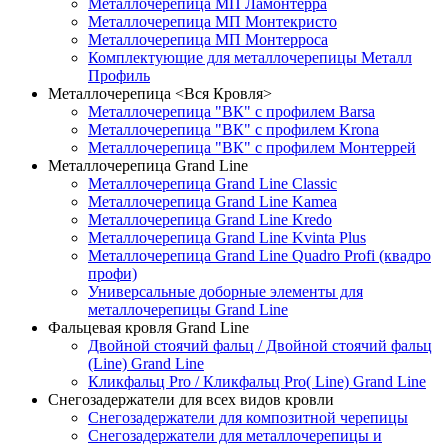
Металлочерепица МП Ламонтерра
Металлочерепица МП Монтекристо
Металлочерепица МП Монтерроса
Комплектующие для металлочерепицы Металл
Профиль
Металлочерепица <Вся Кровля>
Металлочерепица "ВК" с профилем Barsa
Металлочерепица "ВК" с профилем Krona
Металлочерепица "ВК" с профилем Монтеррей
Металлочерепица Grand Line
Металлочерепица Grand Line Classic
Металлочерепица Grand Line Kamea
Металлочерепица Grand Line Kredo
Металлочерепица Grand Line Kvinta Plus
Металлочерепица Grand Line Quadro Profi (квадро
профи)
Универсальные доборные элементы для
металлочерепицы Grand Line
Фальцевая кровля Grand Line
Двойной стоячий фальц / Двойной стоячий фальц
(Line) Grand Line
Кликфальц Pro / Кликфальц Pro( Line) Grand Line
Снегозадержатели для всех видов кровли
Снегозадержатели для композитной черепицы
Снегозадержатели для металлочерепицы и