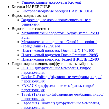
Универсальные аксессуары Krovent
Беседки HABERCUBE
Быстровозводимые беседки HABERCUBE
Водоотводные лотки
Водоотводные лотки полимерпесчаные с
решетками
Водосточные системы
Металлический водосток "Aquasystem" 125/90
Pural
Металлический водосток "Grand Line optima"
(Гранд лайн) 125/90 мм
Пластиковый водосток Docke LUX 140/100
Пластиковый водосток Docke Premium 120/85
Пластиковый водосток ТехноНИКОЛЬ 125/80
Гидро -пароизоляция, диффузионные мембраны.
DELTA диффузионные мембраны, гидро/
пароизоляция
Docke D-Folie диффузионные мембраны, гидро/
пароизоляция
FARACS диффузионные мембраны, гидро/
пароизоляция
Tyvek (Тайвек) диффузионные мембраны, гидро/
пароизоляция
Евровент (Eurovent) диффузионные мембраны,
пароизоляция