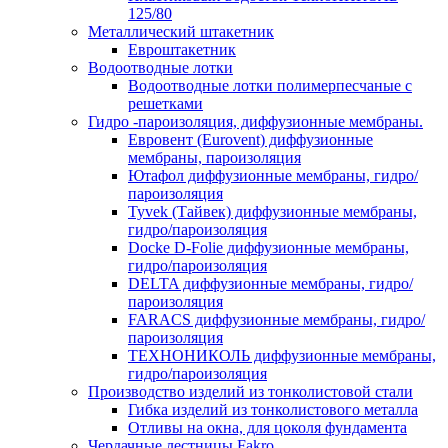
125/80
Металлический штакетник
Евроштакетник
Водоотводные лотки
Водоотводные лотки полимерпесчаные с
решетками
Гидро -пароизоляция, диффузионные мембраны.
Евровент (Eurovent) диффузионные
мембраны, пароизоляция
Ютафол диффузионные мембраны, гидро/
пароизоляция
Tyvek (Тайвек) диффузионные мембраны,
гидро/пароизоляция
Docke D-Folie диффузионные мембраны,
гидро/пароизоляция
DELTA диффузионные мембраны, гидро/
пароизоляция
FARACS диффузионные мембраны, гидро/
пароизоляция
ТЕХНОНИКОЛЬ диффузионные мембраны,
гидро/пароизоляция
Производство изделий из тонколистовой стали
Гибка изделий из тонколистового металла
Отливы на окна, для цоколя фундамента
Чердачные лестницы Fakro