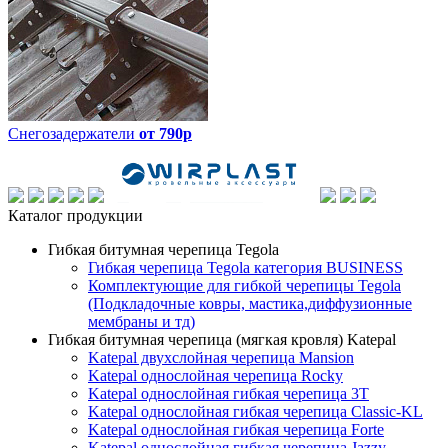
Снегозадержатели
от 790р
Каталог продукции
Гибкая битумная черепица Tegola
Гибкая черепица Tegola категория BUSINESS
Комплектующие для гибкой черепицы Tegola
(Подкладочные ковры, мастика,диффузионные
мембраны и тд)
Гибкая битумная черепица (мягкая кровля) Katepal
Katepal двухслойная черепица Mansion
Katepal однослойная черепица Rocky
Katepal однослойная гибкая черепица 3T
Katepal однослойная гибкая черепица Classic-KL
Katepal однослойная гибкая черепица Forte
Katepal однослойная гибкая черепица Jazzy