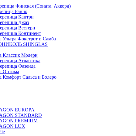
ица Финская (Соната, Аккорд)
епица Ранчо
репица Кантри
репица Джаз
репица Вестерн
репица Континент
льтра Фокстрот и Самба
ХНОНИКОЛЬ SHINGLAS
 Классик Модерн
репица Атлантика
репица Фазенда
а Оптима
Комфорт Сальса и Болеро
A
 DRAGON EUROPA
E DRAGON STANDARD
 DRAGON PREMIUM
 DRAGON LUX
Pie