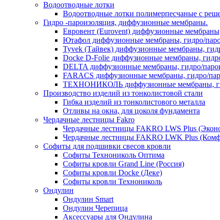
Водоотводные лотки
Водоотводные лотки полимерпесчаные с реш
Гидро -пароизоляция, диффузионные мембраны.
Евровент (Eurovent) диффузионные мембраны
Ютафол диффузионные мембраны, гидро/пар
Tyvek (Тайвек) диффузионные мембраны, гид
Docke D-Folie диффузионные мембраны, гидр
DELTA диффузионные мембраны, гидро/паро
FARACS диффузионные мембраны, гидро/пар
ТЕХНОНИКОЛЬ диффузионные мембраны, ги
Производство изделий из тонколистовой стали
Гибка изделий из тонколистового металла
Отливы на окна, для цоколя фундамента
Чердачные лестницы Fakro
Чердачные лестницы FAKRO LWS Plus (Экон
Чердачные лестницы FAKRO LWK Plus (Комф
Софиты для подшивки свесов кровли
Софиты Технониколь Оптима
Софиты кровли Grand Line (Россия)
Софиты кровли Docke (Деке)
Софиты кровли Технониколь
Ондулин
Ондулин Smart
Ондулин Черепица
Аксессуары для Ондулина