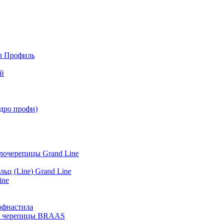
л Профиль
й
адро профи)
лочерепицы Grand Line
ьц (Line) Grand Line
ine
офнастила
й) черепицы BRAAS