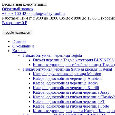
Бесплатная консультация:
Обратный звонок
+7 903 160-42-06
info@safety-roof.ru
Работаем: Пн-Пт с 9:00 до 18:00 Сб-Вс c 9:00 до 15:00
Откроемся
В корзине: 0 Р
Toggle navigation
Главная
О компании
Каталог
Гибкая битумная черепица Tegola
Гибкая черепица Tegola категория BUSINESS
Комплектующие для гибкой черепицы Tegola 
Гибкая битумная черепица (мягкая кровля) Katepal
Katepal двухслойная черепица Mansion
Katepal однослойная черепица Ambient
Katepal однослойная черепица Rocky
Katepal однослойная черепица Katrilli
Katepal однослойная гибкая черепица Jazzy
Katepal однослойная гибкая черепица Classic
Katepal однослойная гибкая черепица 3T
Katepal однослойная гибкая черепица Forte
Комплектующие для кровли Katepal (Ковры, е