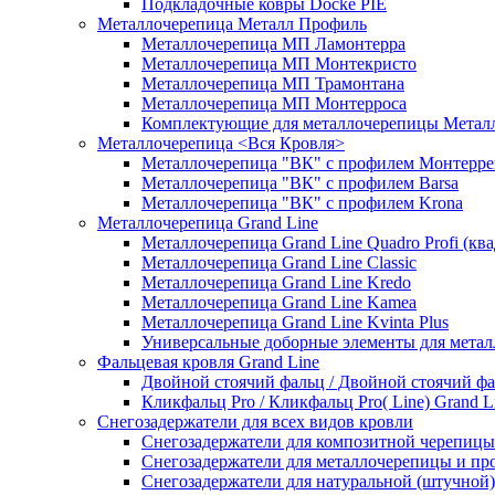
Подкладочные ковры Docke PIE
Металлочерепица Металл Профиль
Металлочерепица МП Ламонтерра
Металлочерепица МП Монтекристо
Металлочерепица МП Трамонтана
Металлочерепица МП Монтерроса
Комплектующие для металлочерепицы Метал
Металлочерепица <Вся Кровля>
Металлочерепица "ВК" с профилем Монтерре
Металлочерепица "ВК" с профилем Barsa
Металлочерепица "ВК" с профилем Krona
Металлочерепица Grand Line
Металлочерепица Grand Line Quadro Profi (кв
Металлочерепица Grand Line Classic
Металлочерепица Grand Line Kredo
Металлочерепица Grand Line Kamea
Металлочерепица Grand Line Kvinta Plus
Универсальные доборные элементы для метал
Фальцевая кровля Grand Line
Двойной стоячий фальц / Двойной стоячий фал
Кликфальц Pro / Кликфальц Pro( Line) Grand L
Снегозадержатели для всех видов кровли
Снегозадержатели для композитной черепицы
Снегозадержатели для металлочерепицы и пр
Снегозадержатели для натуральной (штучно