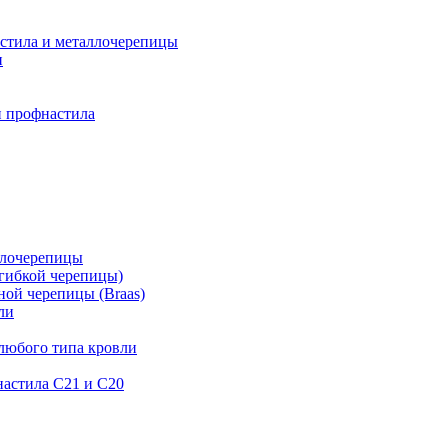
астила и металлочерепицы
и
и профнастила
ллочерепицы
гибкой черепицы)
ой черепицы (Braas)
ли
любого типа кровли
астила C21 и С20