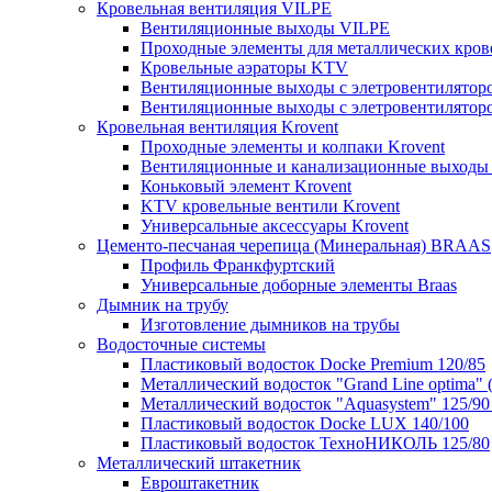
Кровельная вентиляция VILPE
Вентиляционные выходы VILPE
Проходные элементы для металлических кров
Кровельные аэраторы KTV
Вентиляционные выходы с элетровентилятор
Вентиляционные выходы с элетровентилятор
Кровельная вентиляция Krovent
Проходные элементы и колпаки Krovent
Вентиляционные и канализационные выходы 
Коньковый элемент Krovent
KTV кровельные вентили Krovent
Универсальные аксессуары Krovent
Цементо-песчаная черепица (Минеральная) BRAAS
Профиль Франкфуртский
Универсальные доборные элементы Braas
Дымник на трубу
Изготовление дымников на трубы
Водосточные системы
Пластиковый водосток Docke Premium 120/85
Металлический водосток "Grand Line optima" 
Металлический водосток "Aquasystem" 125/90 
Пластиковый водосток Docke LUX 140/100
Пластиковый водосток ТехноНИКОЛЬ 125/80
Металлический штакетник
Евроштакетник