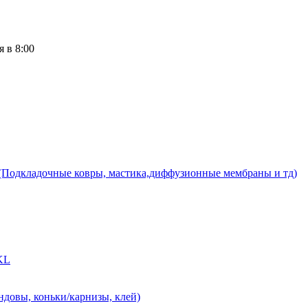
 в 8:00
(Подкладочные ковры, мастика,диффузионные мембраны и тд)
-KL
ндовы, коньки/карнизы, клей)