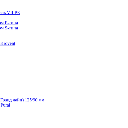
ель VILPE
ом P-типа
ом S-типа
Krovent
(Гранд лайн) 125/90 мм
Pural