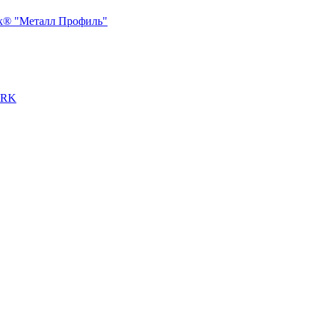
ck® "Металл Профиль"
ERK