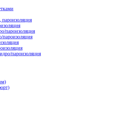
етками
, пароизоляция
оизоляция
ро/пароизоляция
о/пароизоляция
изоляция
оизоляция
дро/пароизоляция
ом)
орт)