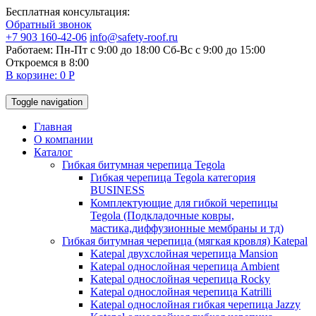
Бесплатная консультация:
Обратный звонок
+7 903 160-42-06
info@safety-roof.ru
Работаем: Пн-Пт с 9:00 до 18:00 Сб-Вс c 9:00 до 15:00
Откроемся в 8:00
В корзине: 0 Р
Toggle navigation
Главная
О компании
Каталог
Гибкая битумная черепица Tegola
Гибкая черепица Tegola категория
BUSINESS
Комплектующие для гибкой черепицы
Tegola (Подкладочные ковры,
мастика,диффузионные мембраны и тд)
Гибкая битумная черепица (мягкая кровля) Katepal
Katepal двухслойная черепица Mansion
Katepal однослойная черепица Ambient
Katepal однослойная черепица Rocky
Katepal однослойная черепица Katrilli
Katepal однослойная гибкая черепица Jazzy