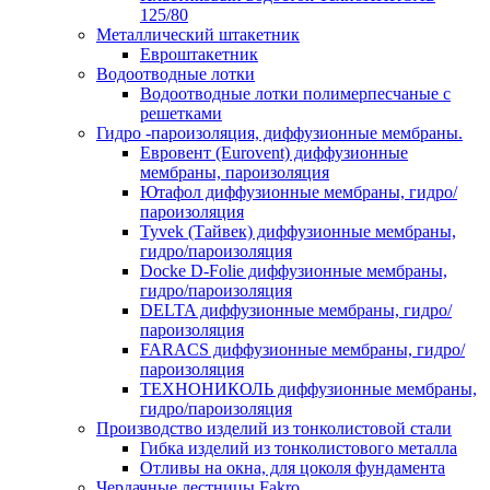
125/80
Металлический штакетник
Евроштакетник
Водоотводные лотки
Водоотводные лотки полимерпесчаные с
решетками
Гидро -пароизоляция, диффузионные мембраны.
Евровент (Eurovent) диффузионные
мембраны, пароизоляция
Ютафол диффузионные мембраны, гидро/
пароизоляция
Tyvek (Тайвек) диффузионные мембраны,
гидро/пароизоляция
Docke D-Folie диффузионные мембраны,
гидро/пароизоляция
DELTA диффузионные мембраны, гидро/
пароизоляция
FARACS диффузионные мембраны, гидро/
пароизоляция
ТЕХНОНИКОЛЬ диффузионные мембраны,
гидро/пароизоляция
Производство изделий из тонколистовой стали
Гибка изделий из тонколистового металла
Отливы на окна, для цоколя фундамента
Чердачные лестницы Fakro