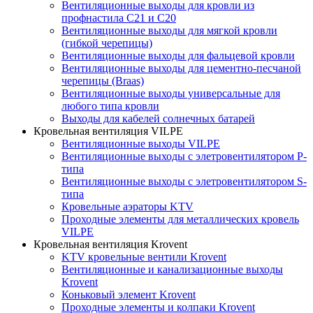
Вентиляционные выходы для кровли из
профнастила C21 и С20
Вентиляционные выходы для мягкой кровли
(гибкой черепицы)
Вентиляционные выходы для фальцевой кровли
Вентиляционные выходы для цементно-песчаной
черепицы (Braas)
Вентиляционные выходы универсальные для
любого типа кровли
Выходы для кабелей солнечных батарей
Кровельная вентиляция VILPE
Вентиляционные выходы VILPE
Вентиляционные выходы с элетровентилятором P-
типа
Вентиляционные выходы с элетровентилятором S-
типа
Кровельные аэраторы KTV
Проходные элементы для металлических кровель
VILPE
Кровельная вентиляция Krovent
KTV кровельные вентили Krovent
Вентиляционные и канализационные выходы
Krovent
Коньковый элемент Krovent
Проходные элементы и колпаки Krovent