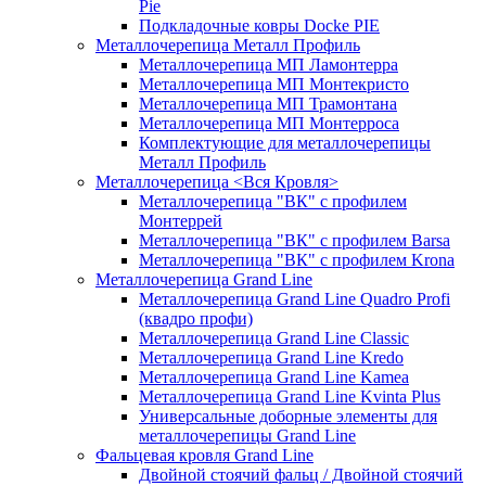
Pie
Подкладочные ковры Docke PIE
Металлочерепица Металл Профиль
Металлочерепица МП Ламонтерра
Металлочерепица МП Монтекристо
Металлочерепица МП Трамонтана
Металлочерепица МП Монтерроса
Комплектующие для металлочерепицы
Металл Профиль
Металлочерепица <Вся Кровля>
Металлочерепица "ВК" с профилем
Монтеррей
Металлочерепица "ВК" с профилем Barsa
Металлочерепица "ВК" с профилем Krona
Металлочерепица Grand Line
Металлочерепица Grand Line Quadro Profi
(квадро профи)
Металлочерепица Grand Line Classic
Металлочерепица Grand Line Kredo
Металлочерепица Grand Line Kamea
Металлочерепица Grand Line Kvinta Plus
Универсальные доборные элементы для
металлочерепицы Grand Line
Фальцевая кровля Grand Line
Двойной стоячий фальц / Двойной стоячий