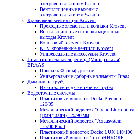
элетровентилятором P-типа
Вентиляционные выходы с
элетровентилятором S-типа
Кровельная вентиляция Krovent
Проходные элементы и колпаки Krovent
Вентиляционные и канализационные
выходы Krovent
Коньковый элемент Krovent
KTV кровельные вентили Krovent
Универсальные аксессуары Krovent
Цементо-песчаная черепица (Минеральная)
BRAAS
Профиль Франкфуртский
Универсальные доборные элементы Braas
Дымник на трубу
Изготовление дымников на трубы
Водосточные системы
Пластиковый водосток Docke Premium
120/85
Металлический водосток "Grand Line optima"
(Гранд лайн) 125/90 мм
Металлический водосток "Aquasystem"
125/90 Pural
Пластиковый водосток Docke LUX 140/100
Пластиковый водосток ТехноНИКОЛЬ