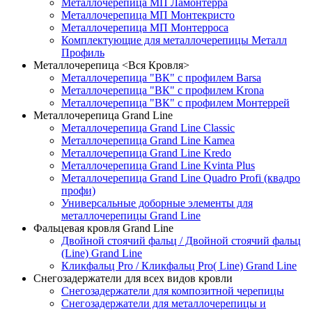
Металлочерепица МП Ламонтерра
Металлочерепица МП Монтекристо
Металлочерепица МП Монтерроса
Комплектующие для металлочерепицы Металл
Профиль
Металлочерепица <Вся Кровля>
Металлочерепица "ВК" с профилем Barsa
Металлочерепица "ВК" с профилем Krona
Металлочерепица "ВК" с профилем Монтеррей
Металлочерепица Grand Line
Металлочерепица Grand Line Classic
Металлочерепица Grand Line Kamea
Металлочерепица Grand Line Kredo
Металлочерепица Grand Line Kvinta Plus
Металлочерепица Grand Line Quadro Profi (квадро
профи)
Универсальные доборные элементы для
металлочерепицы Grand Line
Фальцевая кровля Grand Line
Двойной стоячий фальц / Двойной стоячий фальц
(Line) Grand Line
Кликфальц Pro / Кликфальц Pro( Line) Grand Line
Снегозадержатели для всех видов кровли
Снегозадержатели для композитной черепицы
Снегозадержатели для металлочерепицы и