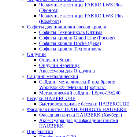
Чердачные лестницы FAKRO LWS Plus
(Эконом)
Чердачные лестницы FAKRO LWK Plus
(Комфорт)
Софиты для подшивки свесов кровли
Софиты Технониколь Оптима
Софиты кровли Grand Line (Россия)
Софиты кровли Docke (Деке)
Софиты кровли Технониколь
Ондулин
Ондулин Smart
Ондулин Черепица
Аксессуары для Ондулина
Сайдинг металлический
Сайдинг металлический под бревно
Woodstock® "Металл Профиль"
Металлический сайдинг Lбрус-15х240
Беседки HABERCUBE
Быстровозводимые беседки HABERCUBE
Фасадная плитка ТЕХНОНИКОЛЬ HAUBERK
Фасадная плитка HAUBERK (Хауберг)
Аксессуары для для фасадной плитки
HAUBERK
Профнастил
Профнастил С 20