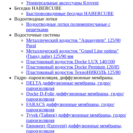
Универсальные аксессуары Krovent
Беседки HABERCUBE
Быстровозводимые беседки HABERCUBE
Водоотводные лотки
Водоотводные лотки полимерпесчаные с
решетками
Водосточные системы
Металлический водосток "Aquasystem" 125/90
Pural
Металлический водосток "Grand Line optima"
(Гранд лайн) 125/90 мм
Пластиковый водосток Docke LUX 140/100
Пластиковый водосток Docke Premium 120/85
Пластиковый водосток ТехноНИКОЛЬ 125/80
Гидро -пароизоляция, диффузионные мембраны.
DELTA диффузионные мембраны, гидро/
пароизоляция
Docke D-Folie диффузионные мембраны, гидро/
пароизоляция
FARACS диффузионные мембраны, гидро/
пароизоляция
Tyvek (Тайвек) диффузионные мембраны, гидро/
пароизоляция
Евровент (Eurovent) диффузионные мембраны,
пароизоляция