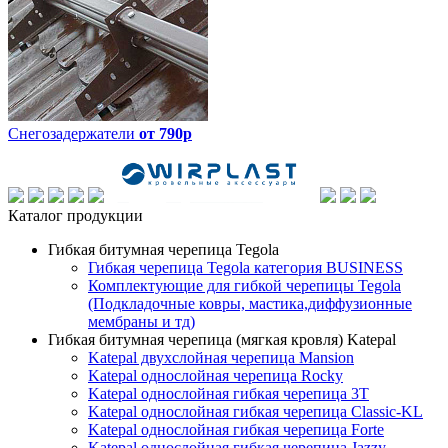
Снегозадержатели
от 790р
Каталог продукции
Гибкая битумная черепица Tegola
Гибкая черепица Tegola категория BUSINESS
Комплектующие для гибкой черепицы Tegola
(Подкладочные ковры, мастика,диффузионные
мембраны и тд)
Гибкая битумная черепица (мягкая кровля) Katepal
Katepal двухслойная черепица Mansion
Katepal однослойная черепица Rocky
Katepal однослойная гибкая черепица 3T
Katepal однослойная гибкая черепица Classic-KL
Katepal однослойная гибкая черепица Forte
Katepal однослойная гибкая черепица Jazzy