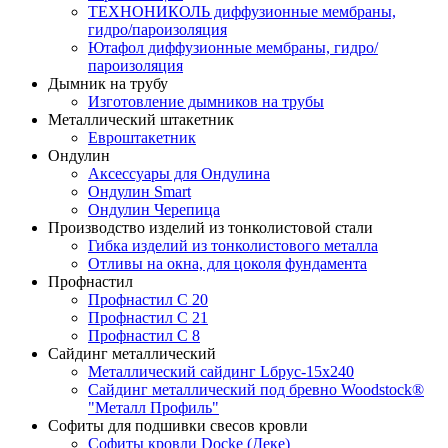
ТЕХНОНИКОЛЬ диффузионные мембраны,
гидро/пароизоляция
Ютафол диффузионные мембраны, гидро/
пароизоляция
Дымник на трубу
Изготовление дымников на трубы
Металлический штакетник
Евроштакетник
Ондулин
Аксессуары для Ондулина
Ондулин Smart
Ондулин Черепица
Производство изделий из тонколистовой стали
Гибка изделий из тонколистового металла
Отливы на окна, для цоколя фундамента
Профнастил
Профнастил С 20
Профнастил С 21
Профнастил С 8
Сайдинг металлический
Металлический сайдинг Lбрус-15х240
Сайдинг металлический под бревно Woodstock®
"Металл Профиль"
Софиты для подшивки свесов кровли
Софиты кровли Docke (Деке)