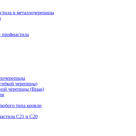
астила и металлочерепицы
и
и профнастила
ллочерепицы
гибкой черепицы)
ой черепицы (Braas)
ли
любого типа кровли
астила C21 и С20