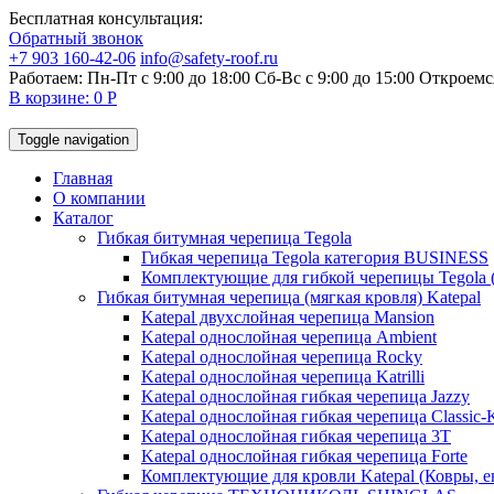
Бесплатная консультация:
Обратный звонок
+7 903 160-42-06
info@safety-roof.ru
Работаем: Пн-Пт с 9:00 до 18:00 Сб-Вс c 9:00 до 15:00
Откроемся
В корзине: 0 Р
Toggle navigation
Главная
О компании
Каталог
Гибкая битумная черепица Tegola
Гибкая черепица Tegola категория BUSINESS
Комплектующие для гибкой черепицы Tegola 
Гибкая битумная черепица (мягкая кровля) Katepal
Katepal двухслойная черепица Mansion
Katepal однослойная черепица Ambient
Katepal однослойная черепица Rocky
Katepal однослойная черепица Katrilli
Katepal однослойная гибкая черепица Jazzy
Katepal однослойная гибкая черепица Classic
Katepal однослойная гибкая черепица 3T
Katepal однослойная гибкая черепица Forte
Комплектующие для кровли Katepal (Ковры, е