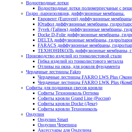
Водоотводные лотки
Водоотводные лотки полимерпесчаные с реш
Гидро -пароизоляция, диффузионные мембраны.
Евровент (Eurovent) диффузионные мембраны
Ютафол диффузионные мембраны, гидро/пар
Tyvek (Тайвек) диффузионные мембраны, гид
Docke D-Folie диффузионные мембраны, гидр
DELTA диффузионные мембраны, гидро/паро
FARACS диффузионные мембраны, гидро/пар
ТЕХНОНИКОЛЬ диффузионные мембраны, ги
Производство изделий из тонколистовой стали
Гибка изделий из тонколистового металла
Отливы на окна, для цоколя фундамента
Чердачные лестницы Fakro
Чердачные лестницы FAKRO LWS Plus (Экон
Чердачные лестницы FAKRO LWK Plus (Комф
Софиты для подшивки свесов кровли
Софиты Технониколь Оптима
Софиты кровли Grand Line (Россия)
Софиты кровли Docke (Деке)
Софиты кровли Технониколь
Ондулин
Ондулин Smart
Ондулин Черепица
Аксессуары для Ондулина