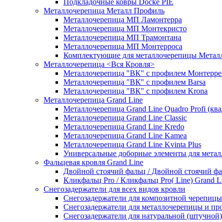
Подкладочные ковры Docke PIE
Металлочерепица Металл Профиль
Металлочерепица МП Ламонтерра
Металлочерепица МП Монтекристо
Металлочерепица МП Трамонтана
Металлочерепица МП Монтерроса
Комплектующие для металлочерепицы Метал
Металлочерепица <Вся Кровля>
Металлочерепица "ВК" с профилем Монтерре
Металлочерепица "ВК" с профилем Barsa
Металлочерепица "ВК" с профилем Krona
Металлочерепица Grand Line
Металлочерепица Grand Line Quadro Profi (кв
Металлочерепица Grand Line Classic
Металлочерепица Grand Line Kredo
Металлочерепица Grand Line Kamea
Металлочерепица Grand Line Kvinta Plus
Универсальные доборные элементы для метал
Фальцевая кровля Grand Line
Двойной стоячий фальц / Двойной стоячий фал
Кликфальц Pro / Кликфальц Pro( Line) Grand L
Снегозадержатели для всех видов кровли
Снегозадержатели для композитной черепицы
Снегозадержатели для металлочерепицы и пр
Снегозадержатели для натуральной (штучно