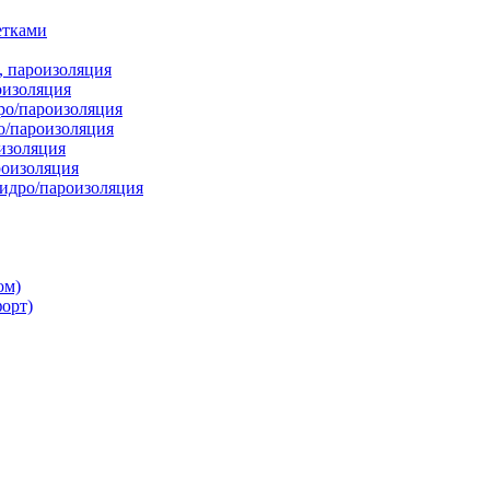
етками
, пароизоляция
оизоляция
ро/пароизоляция
о/пароизоляция
изоляция
оизоляция
дро/пароизоляция
ом)
орт)