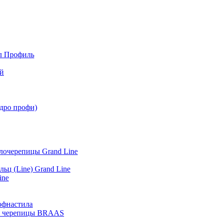
л Профиль
й
адро профи)
лочерепицы Grand Line
ьц (Line) Grand Line
ine
офнастила
й) черепицы BRAAS