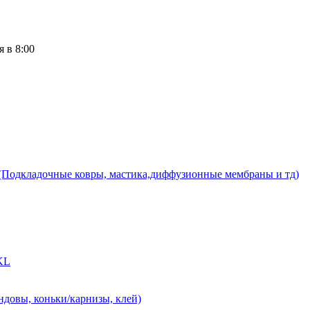
 в 8:00
(Подкладочные ковры, мастика,диффузионные мембраны и тд)
-KL
ндовы, коньки/карнизы, клей)