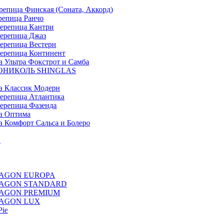
ица Финская (Соната, Аккорд)
епица Ранчо
репица Кантри
репица Джаз
репица Вестерн
репица Континент
льтра Фокстрот и Самба
ХНОНИКОЛЬ SHINGLAS
 Классик Модерн
репица Атлантика
репица Фазенда
а Оптима
Комфорт Сальса и Болеро
A
 DRAGON EUROPA
E DRAGON STANDARD
 DRAGON PREMIUM
 DRAGON LUX
Pie