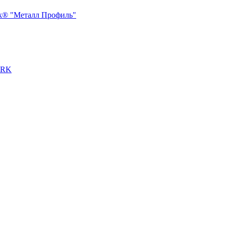
ck® "Металл Профиль"
ERK