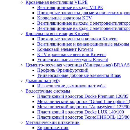
Кровельная вентиляция VILPE
Вентиляционные выходы VILPE
Проходные элементы для металлических кров
Кровельные аэраторы KTV
Вентиляционные выходы с элетровентилятор
Вентиляционные выходы с элетровентилятор
Кровельная вентиляция Krovent
Проходные элементы и колпаки Krovent
Вентиляционные и канализационные выходы 
Коньковый элемент Krovent
KTV кровельные вентили Krovent
Универсальные аксессуары Krovent
Цементо-песчаная черепица (Минеральная) BRAAS
Профиль Франкфуртский
Универсальные доборные элементы Braas
Дымник на трубу
Изготовление дымников на трубы
Водосточные системы
Пластиковый водосток Docke Premium 120/85
Металлический водосток "Grand Line optima" 
Металлический водосток "Aquasystem" 125/90 
Пластиковый водосток Docke LUX 140/100
Пластиковый водосток ТехноНИКОЛЬ 125/80
Металлический штакетник
Евроштакетник