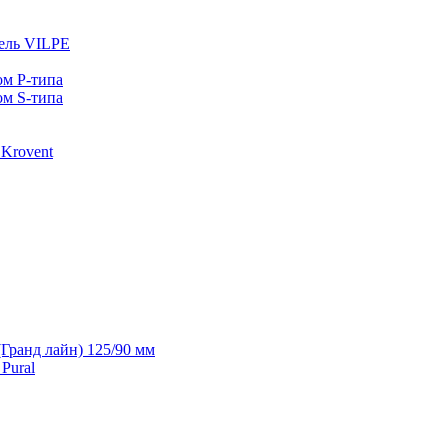
ель VILPE
ом P-типа
ом S-типа
Krovent
(Гранд лайн) 125/90 мм
Pural